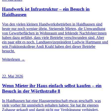
Handwerk ist Infrastruktur – ein Besuch in
Haidhausen
Von den vielen kleinen Handwerksbetrieben in Haidhausen sind
heute nur noch wenige übrig. Steigende Mieten, die Umwandlung
von Gewerbeflächen in Wohnraum und fehlende Nachfolger:innen
haben dazu geführt, dass viele Betriebe verschwunden sind. Aber
ein paar gibt es noch. Landtagsvizepräsident Ludwig Hartmann und
sein Fraktionskollege Andi Krahl haben drei dieser Betriebe
besucht.
Weiterlesen →
22. Mai 2026
Wenn Mieter ihr Haus einfach selbst kaufen – ein
Besuch in der Wörthstraße 8
In Haidhausen hat eine Hausgemeinschaft etwas geschafft, was
viele vorher für unmöglich gehalten haben: Sie hat ihr eigenes
Zuhause gekauft und damit nicht nur Verdrängung verhindert,