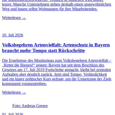
teurer. Manche Unternehmen gehen deshalb einen ungewöhnlichen
Weg und bauen selbst Wohnungen für ihre Mitarbeitenden.
Weiterlesen →
10. Juli 2026
Volksbegehren Artenvielfalt: Artenschutz in Bayern
braucht mehr Tempo statt Rückschritte
Die Ergebnisse des Monitorings zum Volksbegehren Artenvielfalt –
„Rettet die Bienen!“ zeigen: Bayern hat seit dem Beschluss des
Gesetzes am 17. Juli 2019 Fortschritte gemacht, bleibt bei zentralen
Aufgaben aber deutlich zurück. Jetzt sind Tempo, Verlässlichkeit
und ein klarer politischer Kurs gefragt, um die Umsetzung der Ziele
konsequent voranzutreiben.
Weiterlesen →
Foto: Andreas Gregor
01. Juli 2026