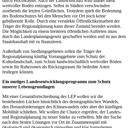
durch Hochwasser. Auch der Landwirtschaft wird immer mehr
wertvoller Boden entzogen. Selbst in Städten verschwinden
zusehends die letzten Grünflächen. Trotzdem spielt die Bedeutung
des Bodenschutzes bei den Menschen vor Ort noch keine
gebührende Rolle. Durch eine verstärkte Öffentlichkeitsarbeit der
Träger der Regionalplanung kann dieser Zustand beendet werden.
Die Möglichkeit zu einem breiteren öffentlichen Auftreten muss
durch das Landesplanungsgesetz geschaffen werden und ist aus dem
Staatshaushalt mit zu finanzieren.
Außerhalb von Siedlungsgebieten sollen die Träger der
Regionalplanung künftig Vorranggebiete zum Schutz der
Kulturlandschaft, zum Schutz landwirtschaftlich wertvoller Böden
sowie für Ruhezonen als Rückzugsraum für bedrohte Arten
festlegen können.
Ein mutiges Landesentwicklungsprogramm zum Schutz
unserer Lebensgrundlagen
Mit einer Gesamtfortschreibung des LEP wollen wir die
bestehenden Lücken hinsichtlich des demographischen Wandels,
den Herausforderungen des Klimawandels oder aber der künftigen
Mobilität schließen. Wir wollen die Chance ergreifen, der Landes-
und Regionalplanung zu neuer Stärke zu verhelfen. Mit der Suche
nach den besten Lösungen vor Ort im Zusammenspiel mit
ökologisch und ökonomisch sinnvollen und klar formulierten