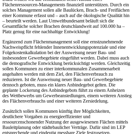
Flächenressourcen-Managements finanziell unterstützen. Durch ein
solches Management sollen alle Baulücken, Brach- und Freiflächen
einer Kommune erfasst und – auch auf die ökologische Qualität hin
– beurteilt werden. Laut Umweltbundesamt beläuft sich die
Gesamtfläche solcher Brachen deutschlandweit auf 100.000 ha –
Platz genug für eine nachhaltige Entwicklung!
Ergänzend zum Flächenmanagement soll eine ernstzunehmende
Nachweispflicht fehlender Innenentwicklungspotenziale und eine
Folgekostenkalkulation bei der Ausweisung neuer Bau- und
insbesondere Gewerbegebiete eingeführt werden. Dabei muss auch
die demografische Entwicklung berücksichtigt werden. Gleichzeitig
sollen Kommunen zu einer interkommunalen Zusammenarbeit
angehalten werden mit dem Ziel, den Flächenverbrauch zu
reduzieren. Ist die Ausweisung neuer Bau- und Gewerbegebiete
dennoch geboten, muss ein klares Anbindegebot gelten. Die
geplante Lockerung des Anbindegebots führt zu einem Anheizen
des Wettbewerbs um Gewerbeansiedlungen, einem weiteren Anstieg
des Flächenverbrauchs und einer weiteren Zersiedelung.
Zusätzlich sollen Kommunen künftig ihre Möglichkeiten,
deutlichere Vorgaben zu energieeffizienter und
ressourcenschonender Nutzung der ausgewiesenen Flächen mittels
Bauleitplanung oder städtebaulicher Verträge. Dafür sind im LEP
entsprechende und eindeutig messbare Ziele festzusetzen.