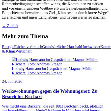
Rahmenbedingungen schaffen wir es, die Kommunen zu stärken
und vor einem ruinösen Wettbewerb um Gewerbeansiedlungen und
Baugebiete zu bewahren, das Ziel „Klimaschutz durch kurze Wege“
zu erreichen und unser Land lebens- und liebenswerter zu machen.
← Zurück
Mehr zum Thema
Energie
Flächenverbrauch
Grundsätzliches
Haushalt
Hochwasser
Kommu
& Klima
Wirtschaft
Ludwig Hartmann im Gespräch mit Magnus Müller-
Rischart | Foto: Andreas Gregor
24. Juli 2026
Werkswohnungen gegen die Wohnungsnot: Zu
Besuch bei Rischart
Was macht eine Bäckerei, die seit 1883 Brötchen backt, plötzlich
zur Immobilienentwicklerin? Wohnen in München wird immer