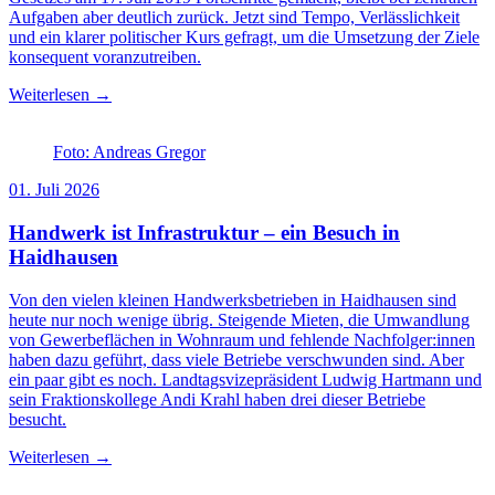
Aufgaben aber deutlich zurück. Jetzt sind Tempo, Verlässlichkeit
und ein klarer politischer Kurs gefragt, um die Umsetzung der Ziele
konsequent voranzutreiben.
Weiterlesen →
Foto: Andreas Gregor
01. Juli 2026
Handwerk ist Infrastruktur – ein Besuch in
Haidhausen
Von den vielen kleinen Handwerksbetrieben in Haidhausen sind
heute nur noch wenige übrig. Steigende Mieten, die Umwandlung
von Gewerbeflächen in Wohnraum und fehlende Nachfolger:innen
haben dazu geführt, dass viele Betriebe verschwunden sind. Aber
ein paar gibt es noch. Landtagsvizepräsident Ludwig Hartmann und
sein Fraktionskollege Andi Krahl haben drei dieser Betriebe
besucht.
Weiterlesen →