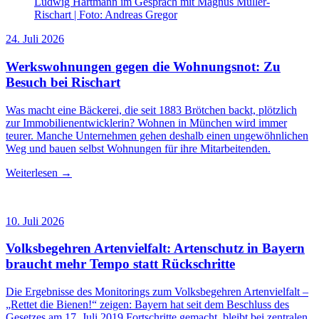
Ludwig Hartmann im Gespräch mit Magnus Müller-
Rischart | Foto: Andreas Gregor
24. Juli 2026
Werkswohnungen gegen die Wohnungsnot: Zu
Besuch bei Rischart
Was macht eine Bäckerei, die seit 1883 Brötchen backt, plötzlich
zur Immobilienentwicklerin? Wohnen in München wird immer
teurer. Manche Unternehmen gehen deshalb einen ungewöhnlichen
Weg und bauen selbst Wohnungen für ihre Mitarbeitenden.
Weiterlesen →
10. Juli 2026
Volksbegehren Artenvielfalt: Artenschutz in Bayern
braucht mehr Tempo statt Rückschritte
Die Ergebnisse des Monitorings zum Volksbegehren Artenvielfalt –
„Rettet die Bienen!“ zeigen: Bayern hat seit dem Beschluss des
Gesetzes am 17. Juli 2019 Fortschritte gemacht, bleibt bei zentralen