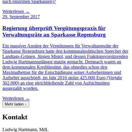
nach einzelnen Sparkassen)?
Weiterlesen →
29. September 2017
Regierung überprüft Vergütungspraxis für
Verwaltungsräte an Sparkasse Regensburg
Ein massiver Anstieg der Vergütungen für Verwaltungsräte der
Sparkasse Regensburg hatte den kommunalpolitischen Sprecher der
Landtags-Grünen, Jürgen Mistol, und dessen Fraktionsvorsitzenden
Ludwig Hartmannunlängst stutzig gemacht. Demnach waren an
dem kommunalen Kreditinstitut, das ohnedies schon den
Maximalbetrag für die Entschädigung seiner Aufseherinnen und
Aufseher ausschöpft, im Jahr 2016 stolze 425.000 Euro (Vorjahr
302.000) an eine gleichbleibende Zahl von Aufsichtsräten
ausgezahlt worden.
Weiterlesen →
Mehr laden ↓
Kontakt
Ludwig Hartmann, MdL