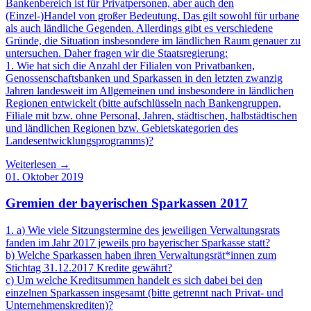
Bankenbereich ist für Privatpersonen, aber auch den
(Einzel-)Handel von großer Bedeutung. Das gilt sowohl für urbane
als auch ländliche Gegenden. Allerdings gibt es verschiedene
Gründe, die Situation insbesondere im ländlichen Raum genauer zu
untersuchen. Daher fragen wir die Staatsregierung:
1. Wie hat sich die Anzahl der Filialen von Privatbanken,
Genossenschaftsbanken und Sparkassen in den letzten zwanzig
Jahren landesweit im Allgemeinen und insbesondere in ländlichen
Regionen entwickelt (bitte aufschlüsseln nach Bankengruppen,
Filiale mit bzw. ohne Personal, Jahren, städtischen, halbstädtischen
und ländlichen Regionen bzw. Gebietskategorien des
Landesentwicklungsprogramms)?
Weiterlesen →
01. Oktober 2019
Gremien der bayerischen Sparkassen 2017
1. a) Wie viele Sitzungstermine des jeweiligen Verwaltungsrats
fanden im Jahr 2017 jeweils pro bayerischer Sparkasse statt?
b) Welche Sparkassen haben ihren Verwaltungsrät*innen zum
Stichtag 31.12.2017 Kredite gewährt?
c) Um welche Kreditsummen handelt es sich dabei bei den
einzelnen Sparkassen insgesamt (bitte getrennt nach Privat- und
Unternehmenskrediten)?