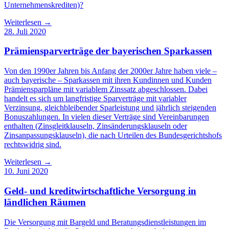
Unternehmenskrediten)?
Weiterlesen →
28. Juli 2020
Prämiensparverträge der bayerischen Sparkassen
Von den 1990er Jahren bis Anfang der 2000er Jahre haben viele –
auch bayerische – Sparkassen mit ihren Kundinnen und Kunden
Prämiensparpläne mit variablem Zinssatz abgeschlossen. Dabei
handelt es sich um langfristige Sparverträge mit variabler
Verzinsung, gleichbleibender Sparleistung und jährlich steigenden
Bonuszahlungen. In vielen dieser Verträge sind Vereinbarungen
enthalten (Zinsgleitklauseln, Zinsänderungsklauseln oder
Zinsanpassungsklauseln), die nach Urteilen des Bundesgerichtshofs
rechtswidrig sind.
Weiterlesen →
10. Juni 2020
Geld- und kreditwirtschaftliche Versorgung in
ländlichen Räumen
Die Versorgung mit Bargeld und Beratungsdienstleistungen im