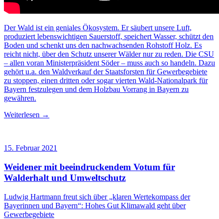
Der Wald ist ein geniales Ökosystem. Er säubert unsere Luft,
produziert lebenswichtigen Sauerstoff, speichert Wasser, schützt den
Boden und schenkt uns den nachwachsenden Rohstoff Holz. Es
reicht nicht, über den Schutz unserer Wälder nur zu reden. Die CSU
– allen voran Ministerpräsident Söder – muss auch so handeln. Dazu
gehört u.a. den Waldverkauf der Staatsforsten für Gewerbegebiete
zu stoppen, einen dritten oder sogar vierten Wald-Nationalpark für
Bayern festzulegen und dem Holzbau Vorrang in Bayern zu
gewähren.
Weiterlesen →
15. Februar 2021
Weidener mit beeindruckendem Votum für
Walderhalt und Umweltschutz
Ludwig Hartmann freut sich über „klaren Wertekompass der
Bayerinnen und Bayern“: Hohes Gut Klimawald geht über
Gewerbegebiete