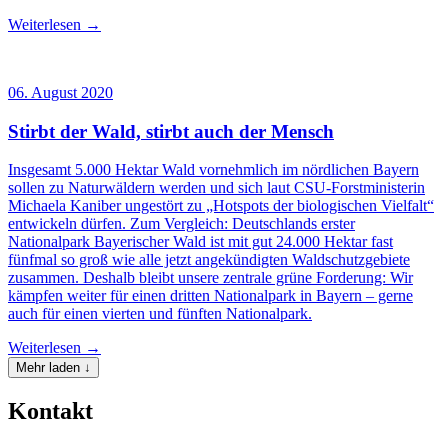
Weiterlesen →
06. August 2020
Stirbt der Wald, stirbt auch der Mensch
Insgesamt 5.000 Hektar Wald vornehmlich im nördlichen Bayern
sollen zu Naturwäldern werden und sich laut CSU-Forstministerin
Michaela Kaniber ungestört zu „Hotspots der biologischen Vielfalt“
entwickeln dürfen. Zum Vergleich: Deutschlands erster
Nationalpark Bayerischer Wald ist mit gut 24.000 Hektar fast
fünfmal so groß wie alle jetzt angekündigten Waldschutzgebiete
zusammen. Deshalb bleibt unsere zentrale grüne Forderung: Wir
kämpfen weiter für einen dritten Nationalpark in Bayern – gerne
auch für einen vierten und fünften Nationalpark.
Weiterlesen →
Mehr laden ↓
Kontakt