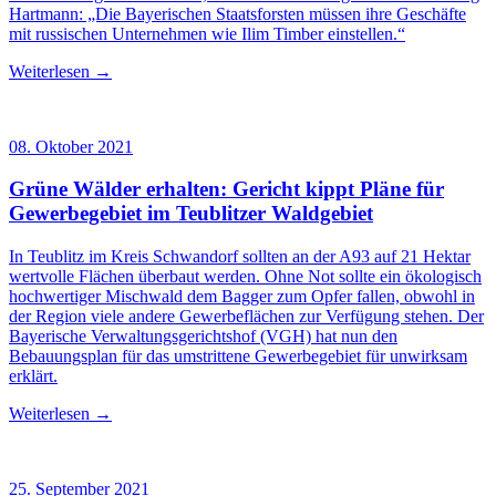
Hartmann: „Die Bayerischen Staatsforsten müssen ihre Geschäfte
mit russischen Unternehmen wie Ilim Timber einstellen.“
Weiterlesen →
08. Oktober 2021
Grüne Wälder erhalten: Gericht kippt Pläne für
Gewerbegebiet im Teublitzer Waldgebiet
In Teublitz im Kreis Schwandorf sollten an der A93 auf 21 Hektar
wertvolle Flächen überbaut werden. Ohne Not sollte ein ökologisch
hochwertiger Mischwald dem Bagger zum Opfer fallen, obwohl in
der Region viele andere Gewerbeflächen zur Verfügung stehen. Der
Bayerische Verwaltungsgerichtshof (VGH) hat nun den
Bebauungsplan für das umstrittene Gewerbegebiet für unwirksam
erklärt.
Weiterlesen →
25. September 2021