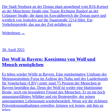
Die Stadt Neuburg an der Donau plant ausgehend vom B16-Kreisel
an der Münchener Straße eine Trasse Richtung Bauhof an der
Grünauer Straße, die dann im Auwaldbereich die Donau quert und
westlich von Joshofen auf die Staatsstraße 2214 führt. Ein
Verkehrsprojekt, das aus der Zeit gefallen ist
Weiterlesen →
30. April 2021
Der Wolf in Bayern: Koexistenz von Wolf und
Mensch ermöglichen
Es leben wieder Wölfe in Bayern. Eine repräsentative Umfrage des
Meinungsinstituts Forsa im Auftrag des Nabu und des Landesbunds
für Vogelschutz (LBV) zeigt: rund 75 Prozent der Menschen in
Bayern begrüßen das. Denn der Wolf ist weder eine blutrünstige
Bestie, noch ein besonderer Freund des Menschen. Er ist ein hoch
anpassungsfähiges Wildtier und ein Beutegreifer, der seinen
angestammten Lebensraum wiederbesiedelt. Wenn wir die richtigen
Präventionsmaßnahmen ergreifen, können wir lernen, mit ihm zu
leben.