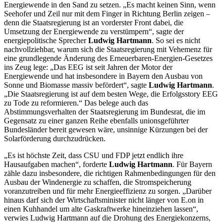
Energiewende in den Sand zu setzen. „Es macht keinen Sinn, wenn
Seehofer und Zeil nur mit dem Finger in Richtung Berlin zeigen –
denn die Staatsregierung ist an vorderster Front dabei, die
Umsetzung der Energiewende zu verstümpern“, sagte der
energiepolitische Sprecher
Ludwig Hartmann
. So sei es nicht
nachvollziehbar, warum sich die Staatsregierung mit Vehemenz für
eine grundlegende Änderung des Erneuerbaren-Energien-Gesetzes
ins Zeug lege: „Das EEG ist seit Jahren der Motor der
Energiewende und hat insbesondere in Bayern den Ausbau von
Sonne und Biomasse massiv befördert“, sagte
Ludwig Hartmann
.
„Die Staatsregierung ist auf dem besten Wege, die Erfolgsstory EEG
zu Tode zu reformieren.“ Das belege auch das
Abstimmungsverhalten der Staatsregierung im Bundesrat, die im
Gegensatz zu einer ganzen Reihe ebenfalls unionsgeführter
Bundesländer bereit gewesen wäre, unsinnige Kürzungen bei der
Solarförderung durchzudrücken.
„Es ist höchste Zeit, dass CSU und FDP jetzt endlich ihre
Hausaufgaben machen“, forderte
Ludwig Hartmann
. Für Bayern
zähle dazu insbesondere, die richtigen Rahmenbedingungen für den
Ausbau der Windenergie zu schaffen, die Stromspeicherung
voranzutreiben und für mehr Energieeffizienz zu sorgen. „Darüber
hinaus darf sich der Wirtschaftsminister nicht länger von E.on in
einen Kuhhandel um alte Gaskraftwerke hineinziehen lassen“,
verwies Ludwig Hartmann auf die Drohung des Energiekonzerns,