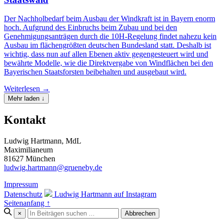
Der Nachholbedarf beim Ausbau der Windkraft ist in Bayern enorm
hoch. Aufgrund des Einbruchs beim Zubau und bei den
Genehmigungsanträgen durch die 10H-Regelung findet nahezu kein
Ausbau im flächengrößten deutschen Bundesland statt. Deshalb ist
wichtig, dass nun auf allen Ebenen aktiv gegengesteuert wird und
bewährte Modelle, wie die Direktvergabe von Windflächen bei den
Bayerischen Staatsforsten beibehalten und ausgebaut wird.
Weiterlesen →
Mehr laden ↓
Kontakt
Ludwig Hartmann, MdL
Maximilianeum
81627 München
ludwig.hartmann@grueneby.de
Impressum
Datenschutz
Ludwig Hartmann auf Instagram
Seitenanfang ↑
×
Abbrechen