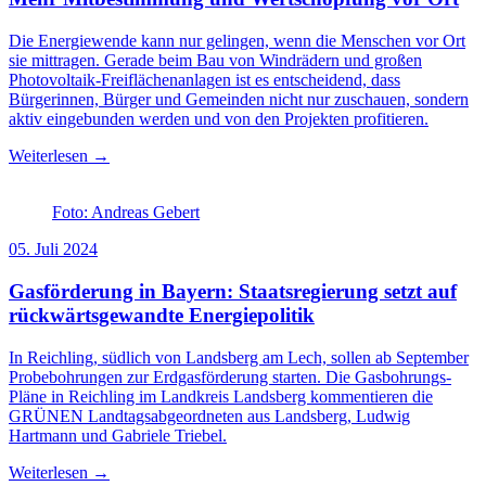
Die Energiewende kann nur gelingen, wenn die Menschen vor Ort
sie mittragen. Gerade beim Bau von Windrädern und großen
Photovoltaik-Freiflächenanlagen ist es entscheidend, dass
Bürgerinnen, Bürger und Gemeinden nicht nur zuschauen, sondern
aktiv eingebunden werden und von den Projekten profitieren.
Weiterlesen →
Foto: Andreas Gebert
05. Juli 2024
Gasförderung in Bayern: Staatsregierung setzt auf
rückwärtsgewandte Energiepolitik
In Reichling, südlich von Landsberg am Lech, sollen ab September
Probebohrungen zur Erdgasförderung starten. Die Gasbohrungs-
Pläne in Reichling im Landkreis Landsberg kommentieren die
GRÜNEN Landtagsabgeordneten aus Landsberg, Ludwig
Hartmann und Gabriele Triebel.
Weiterlesen →