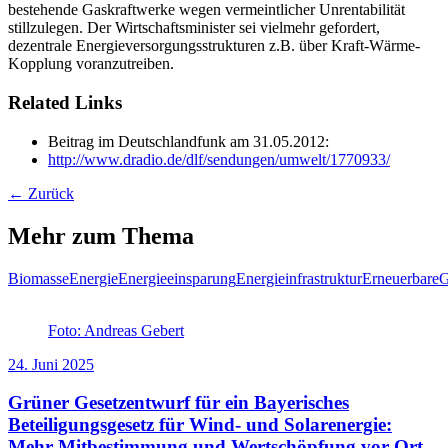
bestehende Gaskraftwerke wegen vermeintlicher Unrentabilität
stillzulegen. Der Wirtschaftsminister sei vielmehr gefordert,
dezentrale Energieversorgungsstrukturen z.B. über Kraft-Wärme-
Kopplung voranzutreiben.
Related Links
Beitrag im Deutschlandfunk am 31.05.2012:
http://www.dradio.de/dlf/sendungen/umwelt/1770933/
← Zurück
Mehr zum Thema
Biomasse
Energie
Energieeinsparung
Energieinfrastruktur
Erneuerbare
G
Foto: Andreas Gebert
24. Juni 2025
Grüner Gesetzentwurf für ein Bayerisches
Beteiligungsgesetz für Wind- und Solarenergie:
Mehr Mitbestimmung und Wertschöpfung vor Ort