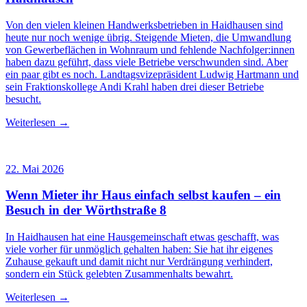
Von den vielen kleinen Handwerksbetrieben in Haidhausen sind
heute nur noch wenige übrig. Steigende Mieten, die Umwandlung
von Gewerbeflächen in Wohnraum und fehlende Nachfolger:innen
haben dazu geführt, dass viele Betriebe verschwunden sind. Aber
ein paar gibt es noch. Landtagsvizepräsident Ludwig Hartmann und
sein Fraktionskollege Andi Krahl haben drei dieser Betriebe
besucht.
Weiterlesen →
22. Mai 2026
Wenn Mieter ihr Haus einfach selbst kaufen – ein
Besuch in der Wörthstraße 8
In Haidhausen hat eine Hausgemeinschaft etwas geschafft, was
viele vorher für unmöglich gehalten haben: Sie hat ihr eigenes
Zuhause gekauft und damit nicht nur Verdrängung verhindert,
sondern ein Stück gelebten Zusammenhalts bewahrt.
Weiterlesen →