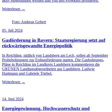
aktiv eingebunden werden und von den Projekten profitieren.
Weiterlesen →
Foto: Andreas Gebert
05. Juli 2024
Gasförderung in Bayern: Staatsregierung setzt auf
rückwärtsgewandte Energiepolitik
In Reichling, südlich von Landsberg am Lech, sollen ab September
Probebohrungen zur Erdgasförderung starten. Die Gasbohrungs-
Pläne in Reichling im Landkreis Landsberg kommentieren die
GRÜNEN Landtagsabgeordneten aus Landsberg, Ludwig
Hartmann und Gabriele Triebel.
Weiterlesen →
14. Juni 2024
Energiegewinnung, Hochwasserschutz und