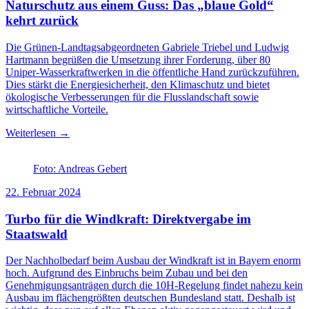
Naturschutz aus einem Guss: Das „blaue Gold“
kehrt zurück
Die Grünen-Landtagsabgeordneten Gabriele Triebel und Ludwig
Hartmann begrüßen die Umsetzung ihrer Forderung, über 80
Uniper-Wasserkraftwerken in die öffentliche Hand zurückzuführen.
Dies stärkt die Energiesicherheit, den Klimaschutz und bietet
ökologische Verbesserungen für die Flusslandschaft sowie
wirtschaftliche Vorteile.
Weiterlesen →
Foto: Andreas Gebert
22. Februar 2024
Turbo für die Windkraft: Direktvergabe im
Staatswald
Der Nachholbedarf beim Ausbau der Windkraft ist in Bayern enorm
hoch. Aufgrund des Einbruchs beim Zubau und bei den
Genehmigungsanträgen durch die 10H-Regelung findet nahezu kein
Ausbau im flächengrößten deutschen Bundesland statt. Deshalb ist