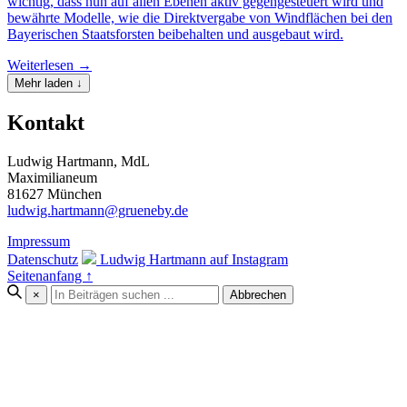
wichtig, dass nun auf allen Ebenen aktiv gegengesteuert wird und
bewährte Modelle, wie die Direktvergabe von Windflächen bei den
Bayerischen Staatsforsten beibehalten und ausgebaut wird.
Weiterlesen →
Mehr laden ↓
Kontakt
Ludwig Hartmann, MdL
Maximilianeum
81627 München
ludwig.hartmann@grueneby.de
Impressum
Datenschutz
Ludwig Hartmann auf Instagram
Seitenanfang ↑
×
Abbrechen