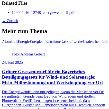
Related Files
120604_16_12748_energiewende_ii-pdf
← Zurück
Mehr zum Thema
Atomkraft
Energie
Energieinfrastruktur
Gaskraftwerke
Grafenrheinfeld
Foto: Andreas Gebert
24. Juni 2025
Grüner Gesetzentwurf für ein Bayerisches
Beteiligungsgesetz für Wind- und Solarenergie:
Mehr Mitbestimmung und Wertschöpfung vor Ort
Die Energiewende kann nur gelingen, wenn die Menschen vor Ort
sie mittragen. Gerade beim Bau von Windrädern und großen
Photovoltaik-Freiflächenanlagen ist es entscheidend, dass
Bürgerinnen, Bürger und Gemeinden nicht nur zuschauen, sondern