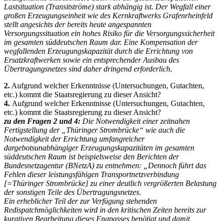
Lastsituation (Transitströme) stark abhängig ist. Der Wegfall einer
großen Erzeugungseinheit wie des Kernkraftwerks Grafenrheinfeld
stellt angesichts der bereits heute angespannten
Versorgungssituation ein hohes Risiko für die Versorgungssicherheit
im gesamten süddeutschen Raum dar. Eine Kompensation der
wegfallenden Erzeugungskapazität durch die Errichtung von
Ersatzkraftwerken sowie ein entsprechender Ausbau des
Übertragungsnetzes sind daher dringend erforderlich.
2.
Aufgrund welcher Erkenntnisse (Untersuchungen, Gutachten,
etc.) kommt die Staatsregierung zu dieser Ansicht?
4.
Aufgrund welcher Erkenntnisse (Untersuchungen, Gutachten,
etc.) kommt die Staatsregierung zu dieser Ansicht?
zu den Fragen 2 und 4:
Die Notwendigkeit einer zeitnahen
Fertigstellung der „Thüringer Strombrücke“ wie auch die
Notwendigkeit der Errichtung umfangreicher
dargebotsunabhängiger Erzeugungskapazitäten im gesamten
süddeutschen Raum ist beispielsweise den Berichten der
Bundesnetzagentur (BNetzA) zu entnehmen: „Dennoch führt das
Fehlen dieser leistungsfähigen Transportnetzverbindung
[=Thüringer Strombrücke] zu einer deutlich vergrößerten Belastung
der sonstigen Teile des Übertragungsnetzes.
Ein erheblicher Teil der zur Verfügung stehenden
Redispatchmöglichkeiten wird in den kritischen Zeiten bereits zur
kurativen Bearbeitung dieses Engpasses benötigt und damit