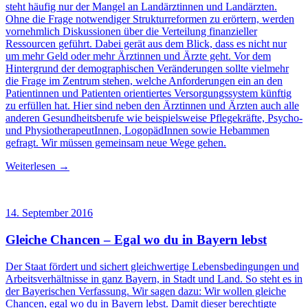
steht häufig nur der Mangel an Landärztinnen und Landärzten.
Ohne die Frage notwendiger Strukturreformen zu erörtern, werden
vornehmlich Diskussionen über die Verteilung finanzieller
Ressourcen geführt. Dabei gerät aus dem Blick, dass es nicht nur
um mehr Geld oder mehr Ärztinnen und Ärzte geht. Vor dem
Hintergrund der demographischen Veränderungen sollte vielmehr
die Frage im Zentrum stehen, welche Anforderungen ein an den
Patientinnen und Patienten orientiertes Versorgungssystem künftig
zu erfüllen hat. Hier sind neben den Ärztinnen und Ärzten auch alle
anderen Gesundheitsberufe wie beispielsweise Pflegekräfte, Psycho-
und PhysiotherapeutInnen, LogopädInnen sowie Hebammen
gefragt. Wir müssen gemeinsam neue Wege gehen.
Weiterlesen →
14. September 2016
Gleiche Chancen – Egal wo du in Bayern lebst
Der Staat fördert und sichert gleichwertige Lebensbedingungen und
Arbeitsverhältnisse in ganz Bayern, in Stadt und Land. So steht es in
der Bayerischen Verfassung. Wir sagen dazu: Wir wollen gleiche
Chancen, egal wo du in Bayern lebst. Damit dieser berechtigte