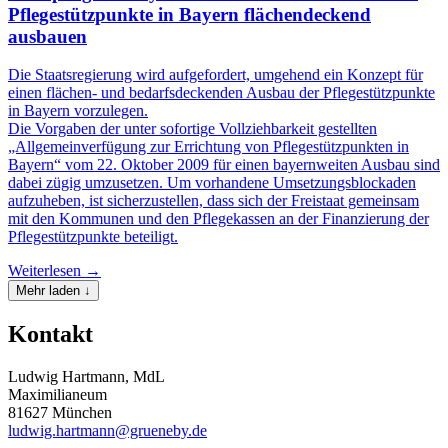
Pflegestützpunkte in Bayern flächendeckend
ausbauen
Die Staatsregierung wird aufgefordert, umgehend ein Konzept für
einen flächen- und bedarfsdeckenden Ausbau der Pflegestützpunkte
in Bayern vorzulegen.
Die Vorgaben der unter sofortige Vollziehbarkeit gestellten
„Allgemeinverfügung zur Errichtung von Pflegestützpunkten in
Bayern“ vom 22. Oktober 2009 für einen bayernweiten Ausbau sind
dabei zügig umzusetzen. Um vorhandene Umsetzungsblockaden
aufzuheben, ist sicherzustellen, dass sich der Freistaat gemeinsam
mit den Kommunen und den Pflegekassen an der Finanzierung der
Pflegestützpunkte beteiligt.
Weiterlesen →
Mehr laden ↓
Kontakt
Ludwig Hartmann, MdL
Maximilianeum
81627 München
ludwig.hartmann@grueneby.de