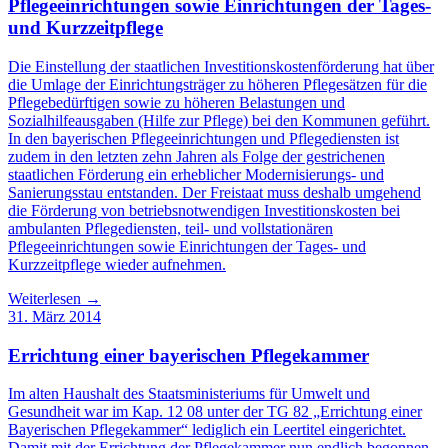
Pflegeeinrichtungen sowie Einrichtungen der Tages-
und Kurzzeitpflege
Die Einstellung der staatlichen Investitionskostenförderung hat über
die Umlage der Einrichtungsträger zu höheren Pflegesätzen für die
Pflegebedürftigen sowie zu höheren Belastungen und
Sozialhilfeausgaben (Hilfe zur Pflege) bei den Kommunen geführt.
In den bayerischen Pflegeeinrichtungen und Pflegediensten ist
zudem in den letzten zehn Jahren als Folge der gestrichenen
staatlichen Förderung ein erheblicher Modernisierungs- und
Sanierungsstau entstanden. Der Freistaat muss deshalb umgehend
die Förderung von betriebsnotwendigen Investitionskosten bei
ambulanten Pflegediensten, teil- und vollstationären
Pflegeeinrichtungen sowie Einrichtungen der Tages- und
Kurzzeitpflege wieder aufnehmen.
Weiterlesen →
31. März 2014
Errichtung einer bayerischen Pflegekammer
Im alten Haushalt des Staatsministeriums für Umwelt und
Gesundheit war im Kap. 12 08 unter der TG 82 „Errichtung einer
Bayerischen Pflegekammer“ lediglich ein Leertitel eingerichtet.
Damit mit der Errichtung der Pflegekammer nun endlich begonnen