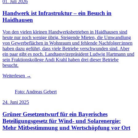
01. Juli 2026
Handwerk ist Infrastruktur – ein Besuch in
Haidhausen
Von den vielen kleinen Handwerksbetrieben in Haidhausen sind
heute nur noch wenige übrig. Steigende Mieten, die Umwandlung
von Gewerbeflächen in Wohnraum und fehlende Nachfolger:innen
haben dazu geführt, dass viele Betriebe verschwunden sind. Aber
ein paar gibt es noch. Landtagsvizepräsident Ludwig Hartmann und
sein Fraktionskollege Andi Krahl haben drei dieser Betriebe
besucht.
Weiterlesen →
Foto: Andreas Gebert
24. Juni 2025
Grüner Gesetzentwurf für ein Bayerisches
Beteiligungsgesetz für Wind- und Solarenergie:
Mehr Mitbestimmung und Wertschöpfung vor Ort