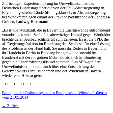
Zur heutigen Expertenanhörung im Umweltausschuss des
Deutschen Bundestags über die von der CSU-Staatsregierung in
Bayern angestrebte Länderöffnungsklausel zur Abstandsregelung
bei Windkraftanlagen erklärt der Fraktionsvorsitzende der Landtags-
Grünen,
Ludwig Hartmann
:
„Es ist die Windkraft, die in Bayern die Energiewende entscheidend
voranbringen wird. Seehofers aberwitziger Kampf gegen Windräder
brächte deren Ausbau schlagartig zum Erliegen. Es ist die SPD, die
als Regierungsfraktion im Bundestag den Schlüssel für eine Lösung
des Problems in der Hand hält. Sie muss ihr Reden in Bayern und
ihr Handeln in Berlin in Einklang bringen – und sowohl im
Bundesrat mit der rot-grünen Mehrheit, als auch im Bundestag
gegen die Länderöffnungsklausel stimmen. Das SPD-geführte
Umweltministerium kann auch über eine Entschärfung des
Gesetzentwurfs Einfluss nehmen und der Windkraft in Bayern
wieder eine Heimat geben.“
+++++++++++++
Beitrag in der Onlineausgabe des Europäischen Wirtschaftsdiensts
vom 21.05.2014
← Zurück