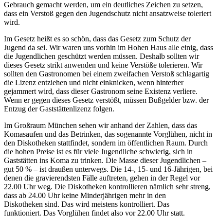
Gebrauch gemacht werden, um ein deutliches Zeichen zu setzen,
dass ein Verstoß gegen den Jugendschutz nicht ansatzweise toleriert
wird.
Im Gesetz heißt es so schön, dass das Gesetz zum Schutz der
Jugend da sei. Wir waren uns vorhin im Hohen Haus alle einig, dass
die Jugendlichen geschützt werden müssen. Deshalb sollten wir
dieses Gesetz strikt anwenden und keine Verstöße tolerieren. Wir
sollten den Gastronomen bei einem zweifachen Verstoß schlagartig
die Lizenz entziehen und nicht einknicken, wenn hinterher
gejammert wird, dass dieser Gastronom seine Existenz verliere.
Wenn er gegen dieses Gesetz verstößt, müssen Bußgelder bzw. der
Entzug der Gaststättenlizenz folgen.
Im Großraum München sehen wir anhand der Zahlen, dass das
Komasaufen und das Betrinken, das sogenannte Vorglühen, nicht in
den Diskotheken stattfindet, sondern im öffentlichen Raum. Durch
die hohen Preise ist es für viele Jugendliche schwierig, sich in
Gaststätten ins Koma zu trinken. Die Masse dieser Jugendlichen –
gut 50 % – ist draußen unterwegs. Die 14-, 15- und 16-Jährigen, bei
denen die gravierendsten Fälle auftreten, gehen in der Regel vor
22.00 Uhr weg. Die Diskotheken kontrollieren nämlich sehr streng,
dass ab 24.00 Uhr keine Minderjährigen mehr in den
Diskotheken sind. Das wird meistens kontrolliert. Das
funktioniert. Das Vorglühen findet also vor 22.00 Uhr statt.