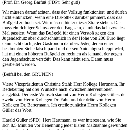
(Prof. Dr. Georg Barfuß (FDP): Sehr gut!)
Wir müssen darauf achten, dass der Vollzug funktioniert, und dürfen
nicht einknicken, wenn eine Diskothek darüber jammert, dass das
Bußgeld zu hoch sei. Wir müssen hinter dieser Strafe stehen. Das
muss ein richtiger Schuss vor den Bug sein, damit das kein zweites
Mal passiert. Wenn das Bußgeld für einen Verstoß gegen den
Jugendschutz aber durchschnittlich in der Höhe von 200 Euro liegt,
dann lacht doch jeder Gastronom darüber. Jeder, der an einer
bestimmten Stelle falsch parkt und dessen Auto abgeschleppt wird,
hat mit einem höheren Bußgeld zu rechnen als jemand, der gegen
den Jugendschutz verstößt. Das kann nicht sein. Daran muss
gearbeitet werden.
(Beifall bei den GRÜNEN)
Vierte Vizepräsidentin Christine Stahl: Herr Kollege Hartmann, Ihr
Redebeitrag hat drei Wünsche nach Zwischeninterventionen
ausgelöst. Der erste Wunsch stammt von Herrn Kollegen Güller, der
zweite von Herrn Kollegen Dr. Fahn und der dritte von Herrn
Kollegen Dr. Bertermann. Ich erteile zunächst Herrn Kollegen
Güller das Wort.
Harald Güller (SPD): Herr Hartmann, es war interessant, wie Sie
sich 8,5 Minuten vor Benennung jeder klaren Maßnahme gewunden