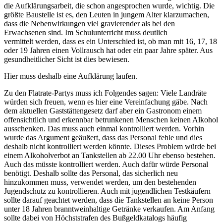
die Aufklärungsarbeit, die schon angesprochen wurde, wichtig. Die
größte Baustelle ist es, den Leuten in jungem Alter klarzumachen,
dass die Nebenwirkungen viel gravierender als bei den
Erwachsenen sind. Im Schulunterricht muss deutlich
vermittelt werden, dass es ein Unterschied ist, ob man mit 16, 17, 18
oder 19 Jahren einen Vollrausch hat oder ein paar Jahre später. Aus
gesundheitlicher Sicht ist dies bewiesen.
Hier muss deshalb eine Aufklärung laufen.
Zu den Flatrate-Partys muss ich Folgendes sagen: Viele Landräte
würden sich freuen, wenn es hier eine Vereinfachung gäbe. Nach
dem aktuellen Gaststättengesetz darf aber ein Gastronom einem
offensichtlich und erkennbar betrunkenen Menschen keinen Alkohol
ausschenken. Das muss auch einmal kontrolliert werden. Vorhin
wurde das Argument geäußert, dass das Personal fehle und dies
deshalb nicht kontrolliert werden könnte. Dieses Problem würde bei
einem Alkoholverbot an Tankstellen ab 22.00 Uhr ebenso bestehen.
Auch das müsste kontrolliert werden. Auch dafür würde Personal
benötigt. Deshalb sollte das Personal, das sicherlich neu
hinzukommen muss, verwendet werden, um den bestehenden
Jugendschutz zu kontrollieren. Auch mit jugendlichen Testkäufern
sollte darauf geachtet werden, dass die Tankstellen an keine Person
unter 18 Jahren branntweinhaltige Getränke verkaufen. Am Anfang
sollte dabei von Höchststrafen des Bußgeldkatalogs häufig