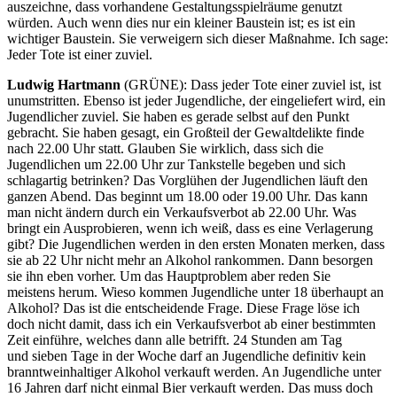
auszeichne, dass vorhandene Gestaltungsspielräume genutzt
würden. Auch wenn dies nur ein kleiner Baustein ist; es ist ein
wichtiger Baustein. Sie verweigern sich dieser Maßnahme. Ich sage:
Jeder Tote ist einer zuviel.
Ludwig Hartmann
(GRÜNE): Dass jeder Tote einer zuviel ist, ist
unumstritten. Ebenso ist jeder Jugendliche, der eingeliefert wird, ein
Jugendlicher zuviel. Sie haben es gerade selbst auf den Punkt
gebracht. Sie haben gesagt, ein Großteil der Gewaltdelikte finde
nach 22.00 Uhr statt. Glauben Sie wirklich, dass sich die
Jugendlichen um 22.00 Uhr zur Tankstelle begeben und sich
schlagartig betrinken? Das Vorglühen der Jugendlichen läuft den
ganzen Abend. Das beginnt um 18.00 oder 19.00 Uhr. Das kann
man nicht ändern durch ein Verkaufsverbot ab 22.00 Uhr. Was
bringt ein Ausprobieren, wenn ich weiß, dass es eine Verlagerung
gibt? Die Jugendlichen werden in den ersten Monaten merken, dass
sie ab 22 Uhr nicht mehr an Alkohol rankommen. Dann besorgen
sie ihn eben vorher. Um das Hauptproblem aber reden Sie
meistens herum. Wieso kommen Jugendliche unter 18 überhaupt an
Alkohol? Das ist die entscheidende Frage. Diese Frage löse ich
doch nicht damit, dass ich ein Verkaufsverbot ab einer bestimmten
Zeit einführe, welches dann alle betrifft. 24 Stunden am Tag
und sieben Tage in der Woche darf an Jugendliche definitiv kein
branntweinhaltiger Alkohol verkauft werden. An Jugendliche unter
16 Jahren darf nicht einmal Bier verkauft werden. Das muss doch