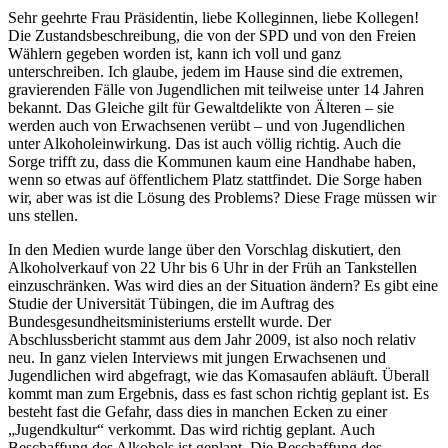
Sehr geehrte Frau Präsidentin, liebe Kolleginnen, liebe Kollegen!
Die Zustandsbeschreibung, die von der SPD und von den Freien
Wählern gegeben worden ist, kann ich voll und ganz
unterschreiben. Ich glaube, jedem im Hause sind die extremen,
gravierenden Fälle von Jugendlichen mit teilweise unter 14 Jahren
bekannt. Das Gleiche gilt für Gewaltdelikte von Älteren – sie
werden auch von Erwachsenen verübt – und von Jugendlichen
unter Alkoholeinwirkung. Das ist auch völlig richtig. Auch die
Sorge trifft zu, dass die Kommunen kaum eine Handhabe haben,
wenn so etwas auf öffentlichem Platz stattfindet. Die Sorge haben
wir, aber was ist die Lösung des Problems? Diese Frage müssen wir
uns stellen.
In den Medien wurde lange über den Vorschlag diskutiert, den
Alkoholverkauf von 22 Uhr bis 6 Uhr in der Früh an Tankstellen
einzuschränken. Was wird dies an der Situation ändern? Es gibt eine
Studie der Universität Tübingen, die im Auftrag des
Bundesgesundheitsministeriums erstellt wurde. Der
Abschlussbericht stammt aus dem Jahr 2009, ist also noch relativ
neu. In ganz vielen Interviews mit jungen Erwachsenen und
Jugendlichen wird abgefragt, wie das Komasaufen abläuft. Überall
kommt man zum Ergebnis, dass es fast schon richtig geplant ist. Es
besteht fast die Gefahr, dass dies in manchen Ecken zu einer
„Jugendkultur“ verkommt. Das wird richtig geplant. Auch
Beschaffung des Alkohols ist geplant. Die Beschaffung des