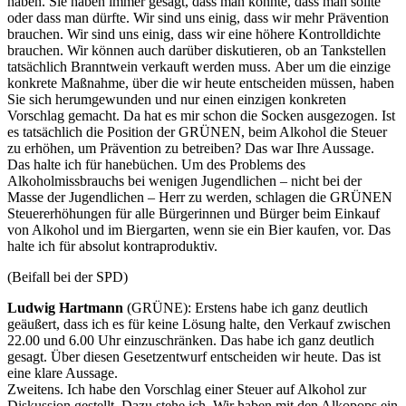
haben. Sie haben immer gesagt, dass man könnte, dass man sollte
oder dass man dürfte. Wir sind uns einig, dass wir mehr Prävention
brauchen. Wir sind uns einig, dass wir eine höhere Kontrolldichte
brauchen. Wir können auch darüber diskutieren, ob an Tankstellen
tatsächlich Branntwein verkauft werden muss. Aber um die einzige
konkrete Maßnahme, über die wir heute entscheiden müssen, haben
Sie sich herumgewunden und nur einen einzigen konkreten
Vorschlag gemacht. Da hat es mir schon die Socken ausgezogen. Ist
es tatsächlich die Position der GRÜNEN, beim Alkohol die Steuer
zu erhöhen, um Prävention zu betreiben? Das war Ihre Aussage.
Das halte ich für hanebüchen. Um des Problems des
Alkoholmissbrauchs bei wenigen Jugendlichen – nicht bei der
Masse der Jugendlichen – Herr zu werden, schlagen die GRÜNEN
Steuererhöhungen für alle Bürgerinnen und Bürger beim Einkauf
von Alkohol und im Biergarten, wenn sie ein Bier kaufen, vor. Das
halte ich für absolut kontraproduktiv.
(Beifall bei der SPD)
Ludwig Hartmann
(GRÜNE): Erstens habe ich ganz deutlich
geäußert, dass ich es für keine Lösung halte, den Verkauf zwischen
22.00 und 6.00 Uhr einzuschränken. Das habe ich ganz deutlich
gesagt. Über diesen Gesetzentwurf entscheiden wir heute. Das ist
eine klare Aussage.
Zweitens. Ich habe den Vorschlag einer Steuer auf Alkohol zur
Diskussion gestellt. Dazu stehe ich. Wir haben mit den Alkopops ein