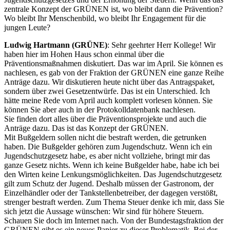
zentrale Konzept der GRÜNEN ist, wo bleibt dann die Prävention?
Wo bleibt Ihr Menschenbild, wo bleibt Ihr Engagement für die
jungen Leute?
Ludwig Hartmann (GRÜNE)
: Sehr geehrter Herr Kollege! Wir
haben hier im Hohen Haus schon einmal über die
Präventionsmaßnahmen diskutiert. Das war im April. Sie können es
nachlesen, es gab von der Fraktion der GRÜNEN eine ganze Reihe
Anträge dazu. Wir diskutieren heute nicht über das Antragspaket,
sondern über zwei Gesetzentwürfe. Das ist ein Unterschied. Ich
hätte meine Rede vom April auch komplett vorlesen können. Sie
können Sie aber auch in der Protokolldatenbank nachlesen.
Sie finden dort alles über die Präventionsprojekte und auch die
Anträge dazu. Das ist das Konzept der GRÜNEN.
Mit Bußgeldern sollen nicht die bestraft werden, die getrunken
haben. Die Bußgelder gehören zum Jugendschutz. Wenn ich ein
Jugendschutzgesetz habe, es aber nicht vollziehe, bringt mir das
ganze Gesetz nichts. Wenn ich keine Bußgelder habe, habe ich bei
den Wirten keine Lenkungsmöglichkeiten. Das Jugendschutzgesetz
gilt zum Schutz der Jugend. Deshalb müssen der Gastronom, der
Einzelhändler oder der Tankstellenbetreiber, der dagegen verstößt,
strenger bestraft werden. Zum Thema Steuer denke ich mir, dass Sie
sich jetzt die Aussage wünschen: Wir sind für höhere Steuern.
Schauen Sie doch im Internet nach. Von der Bundestagsfraktion der
GRÜNEN gibt es ein neues Papier zu dieser Problematik. Bei der