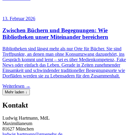
13. Februar 2026
Zwischen Büchern und Begegnungen: Wie
Bibliotheken unser Miteinander bereichern
Bibliotheken sind längst mehr als nur Orte für Bücher. Sie sind
Treffpunkte, an denen man ohne Konsumzwang dazugehört, ins
Gespräch kommt und lernt – sei es über Medienkompetenz, Fake
News oder einfach das Leben. Gerade in Zeiten zunehmender
Einsamkeit und schwindender traditioneller Begegnungsorte wie
Dorfläden werden sie zu Lebensadern für den Zusammenhalt.
Weiterlesen →
Mehr laden ↓
Kontakt
Ludwig Hartmann, MdL
Maximilianeum
81627 München
ludwig.hartmann@grueneby.de