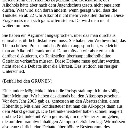
Alkohols hätte aber nach dem Jugendschutzgesetz nicht passieren
dürfen. Was wird sich daran ändern, wenn gesagt wird, dass die
Tankstellen ab 22 Uhr Alkohol nicht mehr verkaufen dürfen? Diese
Frage muss man sich ganz offen stellen. Da wird man nicht
weiterkommen.
Sie haben ein Argument angesprochen, über das man durchaus
einmal ausführlich diskutieren muss. Sie haben ein Werbeverbot, das
Thema höhere Preise und das Problem angesprochen, wie leicht
man an Alkohol herankommt. Dann müssen wir aber ernsthaft
darüber diskutieren, ob Tankstellen überhaupt alkoholhaltige
Getränke verkaufen müssen. Diese Debatte muss geführt werden,
nicht aber die Debatte über die Uhrzeit. Das ist doch ein riesiger
Unterschied.
(Beifall bei den GRÜNEN)
Eine andere Möglichkeit bietet die Preisgestaltung. Ich bin völlig
Ihrer Meinung. Wir haben das damals bei den Alkopops gesehen.
Vor dem Jahr 2003 gab es, gemessen an den Absatzzahlen, einen
Höhenflug. Mit einer Sondersteuer hat man die Alkopops dann aus
dem Markt gedrängt. Die Getränkehersteller haben schnell reagiert
und die Getränke mit Wein gemischt, um die Steuer zu umgehen,
die auf den branntweinhaltigen Alkopop-Getränken lag. Wir müssen
also ganz ehrlich eine Debatte über höhere Besteuerung des