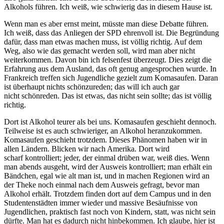
Alkohols führen. Ich weiß, wie schwierig das in diesem Hause ist.
Wenn man es aber ernst meint, müsste man diese Debatte führen.
Ich weiß, dass das Anliegen der SPD ehrenvoll ist. Die Begründung
dafür, dass man etwas machen muss, ist völlig richtig. Auf dem
Weg, also wie das gemacht werden soll, wird man aber nicht
weiterkommen. Davon bin ich felsenfest überzeugt. Dies zeigt die
Erfahrung aus dem Ausland, das oft genug angesprochen wurde. In
Frankreich treffen sich Jugendliche gezielt zum Komasaufen. Daran
ist überhaupt nichts schönzureden; das will ich auch gar
nicht schönreden. Das ist etwas, das nicht sein sollte; das ist völlig
richtig.
Dort ist Alkohol teurer als bei uns. Komasaufen geschieht dennoch.
Teilweise ist es auch schwieriger, an Alkohol heranzukommen.
Komasaufen geschieht trotzdem. Dieses Phänomen haben wir in
allen Ländern. Blicken wir nach Amerika. Dort wird
scharf kontrolliert; jeder, der einmal drüben war, weiß dies. Wenn
man abends ausgeht, wird der Ausweis kontrolliert; man erhält ein
Bändchen, egal wie alt man ist, und in machen Regionen wird an
der Theke noch einmal nach dem Ausweis gefragt, bevor man
Alkohol erhält. Trotzdem finden dort auf dem Campus und in den
Studentenstädten immer wieder und massive Besäufnisse von
Jugendlichen, praktisch fast noch von Kindern, statt, was nicht sein
dürfte. Man hat es dadurch nicht hinbekommen. Ich glaube, hier ist