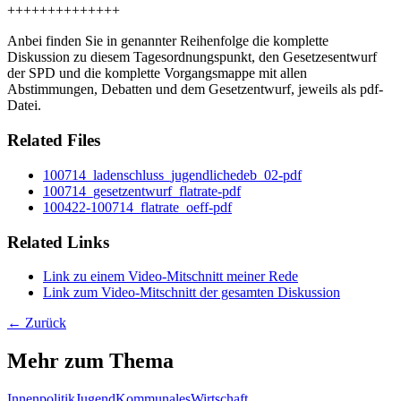
++++++++++++++
Anbei finden Sie in genannter Reihenfolge die komplette
Diskussion zu diesem Tagesordnungspunkt, den Gesetzesentwurf
der SPD und die komplette Vorgangsmappe mit allen
Abstimmungen, Debatten und dem Gesetzentwurf, jeweils als pdf-
Datei.
Related Files
100714_ladenschluss_jugendlichedeb_02-pdf
100714_gesetzentwurf_flatrate-pdf
100422-100714_flatrate_oeff-pdf
Related Links
Link zu einem Video-Mitschnitt meiner Rede
Link zum Video-Mitschnitt der gesamten Diskussion
← Zurück
Mehr zum Thema
Innenpolitik
Jugend
Kommunales
Wirtschaft