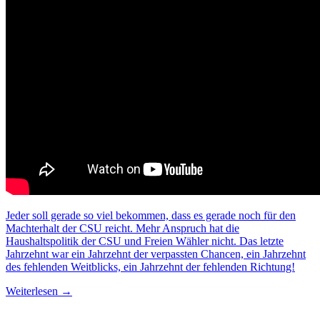
Jeder soll gerade so viel bekommen, dass es gerade noch für den
Machterhalt der CSU reicht. Mehr Anspruch hat die
Haushaltspolitik der CSU und Freien Wähler nicht. Das letzte
Jahrzehnt war ein Jahrzehnt der verpassten Chancen, ein Jahrzehnt
des fehlenden Weitblicks, ein Jahrzehnt der fehlenden Richtung!
Weiterlesen →