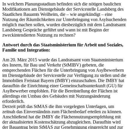
In welchem Planungsstadium befinden sich die nötigen baulichen
Modifikationen am Dienstgebäude der Servicestelle Landsberg des
Staatlichen Bauamts Weilheim, die – wie angekündigt – eine
Nutzung der Räumlichkeiten zur Unterbringung von Asylsuchenden
möglich machen sollen, wurden diesbezüglich mit dem Landratsamt
Landsberg Gespräche geführt und wann ist mit Beginn der
zweckintendierten Nutzung zu rechnen?
Antwort durch das Staatsministerium für Arbeit und Soziales,
Familie und Integration:
Am 20. März 2015 wurde das Landratsamt vom Staatsministerium
des Innern, für Bau und Verkehr (StMIBV) gebeten, die
entsprechenden Flächen für die Unterbringung von Asylbewerbern
im Dienstgebäude der Servicestelle zur Verfügung zu stellen und die
Immobilien Freistaat Bayern (IMBY) einzuschalten. Die IMBY hat
daraufhin die Einrichtung einer Gemeinschaftsunterkunft (GU) für
Asylbewerber empfohlen. Für die Bereitstellung der Flächen ist
allerdings ein Umbau des Gebäudes mit Nutzungsänderung
erforderlich.
Derzeit prüft das StMAS die ihm vorgelegten Unterlagen, um
zeitnah das Einverständnis zum Flächenbedarf erteilen zu können.
Anschließend hat die IMBY die Flächennutzungsempfehlung mit
der aktualisierten Kostenschätzung abzugleichen. Daraufhin wird
der Bauantrag beim StMAS zur Genehmigung eingereicht und zur