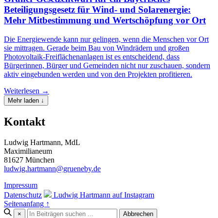
Beteiligungsgesetz für Wind- und Solarenergie:
Mehr Mitbestimmung und Wertschöpfung vor Ort
Die Energiewende kann nur gelingen, wenn die Menschen vor Ort
sie mittragen. Gerade beim Bau von Windrädern und großen
Photovoltaik-Freiflächenanlagen ist es entscheidend, dass
Bürgerinnen, Bürger und Gemeinden nicht nur zuschauen, sondern
aktiv eingebunden werden und von den Projekten profitieren.
Weiterlesen →
Mehr laden ↓
Kontakt
Ludwig Hartmann, MdL
Maximilianeum
81627 München
ludwig.hartmann@grueneby.de
Impressum
Datenschutz
Ludwig Hartmann auf Instagram
Seitenanfang ↑
×
Abbrechen