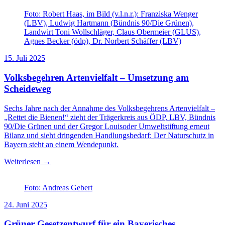
Foto: Robert Haas, im Bild (v.l.n.r.): Franziska Wenger
(LBV), Ludwig Hartmann (Bündnis 90/Die Grünen),
Landwirt Toni Wollschläger, Claus Obermeier (GLUS),
Agnes Becker (ödp), Dr. Norbert Schäffer (LBV)
15. Juli 2025
Volksbegehren Artenvielfalt – Umsetzung am
Scheideweg
Sechs Jahre nach der Annahme des Volksbegehrens Artenvielfalt –
„Rettet die Bienen!“ zieht der Trägerkreis aus ÖDP, LBV, Bündnis
90/Die Grünen und der Gregor Louisoder Umweltstiftung erneut
Bilanz und sieht dringenden Handlungsbedarf: Der Naturschutz in
Bayern steht an einem Wendepunkt.
Weiterlesen →
Foto: Andreas Gebert
24. Juni 2025
Grüner Gesetzentwurf für ein Bayerisches