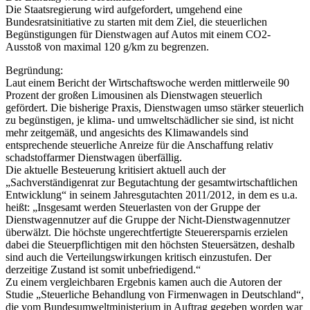
Die Staatsregierung wird aufgefordert, umgehend eine
Bundesratsinitiative zu starten mit dem Ziel, die steuerlichen
Begünstigungen für Dienstwagen auf Autos mit einem CO2-
Ausstoß von maximal 120 g/km zu begrenzen.
Begründung:
Laut einem Bericht der Wirtschaftswoche werden mittlerweile 90
Prozent der großen Limousinen als Dienstwagen steuerlich
gefördert. Die bisherige Praxis, Dienstwagen umso stärker steuerlich
zu begünstigen, je klima- und umweltschädlicher sie sind, ist nicht
mehr zeitgemäß, und angesichts des Klimawandels sind
entsprechende steuerliche Anreize für die Anschaffung relativ
schadstoffarmer Dienstwagen überfällig.
Die aktuelle Besteuerung kritisiert aktuell auch der
„Sachverständigenrat zur Begutachtung der gesamtwirtschaftlichen
Entwicklung“ in seinem Jahresgutachten 2011/2012, in dem es u.a.
heißt: „Insgesamt werden Steuerlasten von der Gruppe der
Dienstwagennutzer auf die Gruppe der Nicht-Dienstwagennutzer
überwälzt. Die höchste ungerechtfertigte Steuerersparnis erzielen
dabei die Steuerpflichtigen mit den höchsten Steuersätzen, deshalb
sind auch die Verteilungswirkungen kritisch einzustufen. Der
derzeitige Zustand ist somit unbefriedigend.“
Zu einem vergleichbaren Ergebnis kamen auch die Autoren der
Studie „Steuerliche Behandlung von Firmenwagen in Deutschland“,
die vom Bundesumweltministerium in Auftrag gegeben worden war