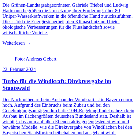
Die Grünen-Landtagsabgeordneten Gabriele Triebel und Ludwig
Hartmann begrüßen die Umsetzung ihrer Forderung, über 80
Uniper-Wasserkraftwerken in die öffentliche Hand zurückzuführen.
Dies stärkt die Energiesicherheit, den Klimaschutz und bietet
ökologische Verbesserungen für die Flusslandschaft sowie
wirtschaftliche Vorteile.
Weiterlesen →
Foto: Andreas Gebert
22. Februar 2024
Turbo für die Windkraft: Direktvergabe im
Staatswald
Der Nachholbedarf beim Ausbau der Windkraft ist in Bayern enorm
hoch. Aufgrund des Einbruchs beim Zubau und bei den
Genehmigungsanträgen durch die 10H-Regelung findet nahezu kein
Ausbau im flächengrößten deutschen Bundesland statt. Deshalb ist
wichtig, dass nun auf allen Ebenen aktiv gegengesteuert wird und
bewährte Modelle, wie die Direktvergabe von Windflächen bei den
Bayerischen Staatsforsten beibehalten und ausgebaut wird.