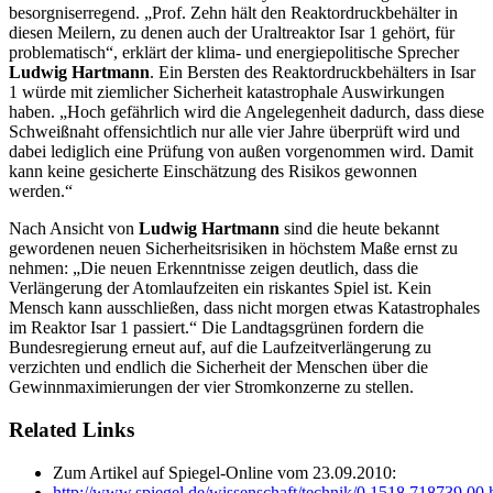
besorgniserregend. „Prof. Zehn hält den Reaktordruckbehälter in
diesen Meilern, zu denen auch der Uraltreaktor Isar 1 gehört, für
problematisch“, erklärt der klima- und energiepolitische Sprecher
Ludwig Hartmann
. Ein Bersten des Reaktordruckbehälters in Isar
1 würde mit ziemlicher Sicherheit katastrophale Auswirkungen
haben. „Hoch gefährlich wird die Angelegenheit dadurch, dass diese
Schweißnaht offensichtlich nur alle vier Jahre überprüft wird und
dabei lediglich eine Prüfung von außen vorgenommen wird. Damit
kann keine gesicherte Einschätzung des Risikos gewonnen
werden.“
Nach Ansicht von
Ludwig Hartmann
sind die heute bekannt
gewordenen neuen Sicherheitsrisiken in höchstem Maße ernst zu
nehmen: „Die neuen Erkenntnisse zeigen deutlich, dass die
Verlängerung der Atomlaufzeiten ein riskantes Spiel ist. Kein
Mensch kann ausschließen, dass nicht morgen etwas Katastrophales
im Reaktor Isar 1 passiert.“ Die Landtagsgrünen fordern die
Bundesregierung erneut auf, auf die Laufzeitverlängerung zu
verzichten und endlich die Sicherheit der Menschen über die
Gewinnmaximierungen der vier Stromkonzerne zu stellen.
Related Links
Zum Artikel auf Spiegel-Online vom 23.09.2010:
http://www.spiegel.de/wissenschaft/technik/0,1518,718739,00.