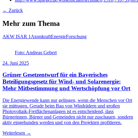
← Zurück
Mehr zum Thema
AKW ISAR 1
Atomkraft
Energie
Forschung
Foto: Andreas Gebert
24. Juni 2025
Grüner Gesetzentwurf für ein Bayerisches
Beteiligungsgesetz für Wind- und Solarenergie:
Mehr Mitbestimmung und Wertschöpfung vor Ort
Die Energiewende kann nur gelingen, wenn die Menschen vor Ort
sie mittragen. Gerade beim Bau von Windrädern und großen
Photovoltaik-Freiflächenanlagen ist es entscheidend, dass
Bürgerinnen, Bürger und Gemeinden nicht nur zuschauen, sondern
aktiv eingebunden werden und von den Projekten profitieren.
Weiterlesen →