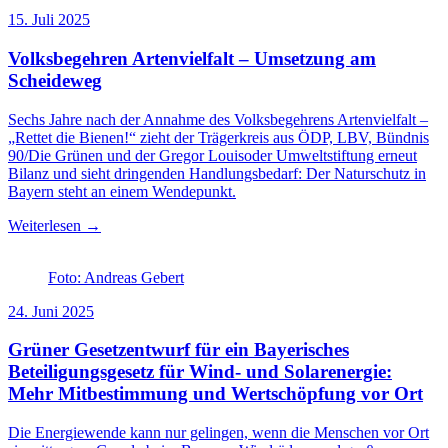
15. Juli 2025
Volksbegehren Artenvielfalt – Umsetzung am
Scheideweg
Sechs Jahre nach der Annahme des Volksbegehrens Artenvielfalt –
„Rettet die Bienen!“ zieht der Trägerkreis aus ÖDP, LBV, Bündnis
90/Die Grünen und der Gregor Louisoder Umweltstiftung erneut
Bilanz und sieht dringenden Handlungsbedarf: Der Naturschutz in
Bayern steht an einem Wendepunkt.
Weiterlesen →
Foto: Andreas Gebert
24. Juni 2025
Grüner Gesetzentwurf für ein Bayerisches
Beteiligungsgesetz für Wind- und Solarenergie:
Mehr Mitbestimmung und Wertschöpfung vor Ort
Die Energiewende kann nur gelingen, wenn die Menschen vor Ort