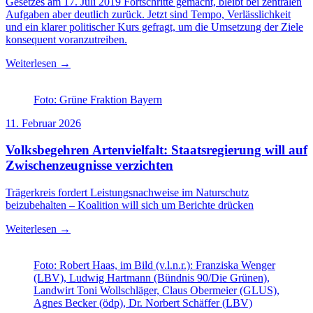
Gesetzes am 17. Juli 2019 Fortschritte gemacht, bleibt bei zentralen
Aufgaben aber deutlich zurück. Jetzt sind Tempo, Verlässlichkeit
und ein klarer politischer Kurs gefragt, um die Umsetzung der Ziele
konsequent voranzutreiben.
Weiterlesen →
Foto: Grüne Fraktion Bayern
11. Februar 2026
Volksbegehren Artenvielfalt: Staatsregierung will auf
Zwischenzeugnisse verzichten
Trägerkreis fordert Leistungsnachweise im Naturschutz
beizubehalten – Koalition will sich um Berichte drücken
Weiterlesen →
Foto: Robert Haas, im Bild (v.l.n.r.): Franziska Wenger
(LBV), Ludwig Hartmann (Bündnis 90/Die Grünen),
Landwirt Toni Wollschläger, Claus Obermeier (GLUS),
Agnes Becker (ödp), Dr. Norbert Schäffer (LBV)