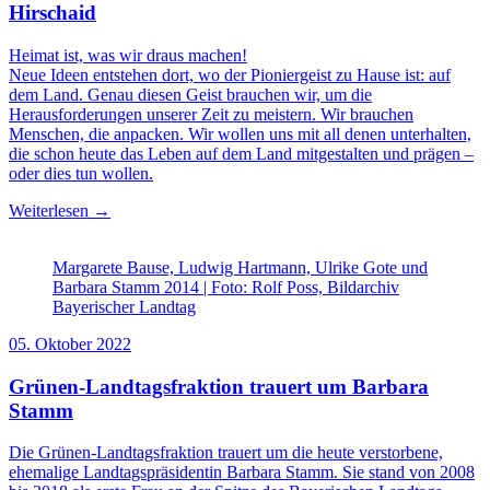
Hirschaid
Heimat ist, was wir draus machen!
Neue Ideen entstehen dort, wo der Pioniergeist zu Hause ist: auf
dem Land. Genau diesen Geist brauchen wir, um die
Herausforderungen unserer Zeit zu meistern. Wir brauchen
Menschen, die anpacken. Wir wollen uns mit all denen unterhalten,
die schon heute das Leben auf dem Land mitgestalten und prägen –
oder dies tun wollen.
Weiterlesen →
Margarete Bause, Ludwig Hartmann, Ulrike Gote und
Barbara Stamm 2014 | Foto: Rolf Poss, Bildarchiv
Bayerischer Landtag
05. Oktober 2022
Grünen-Landtagsfraktion trauert um Barbara
Stamm
Die Grünen-Landtagsfraktion trauert um die heute verstorbene,
ehemalige Landtagspräsidentin Barbara Stamm. Sie stand von 2008