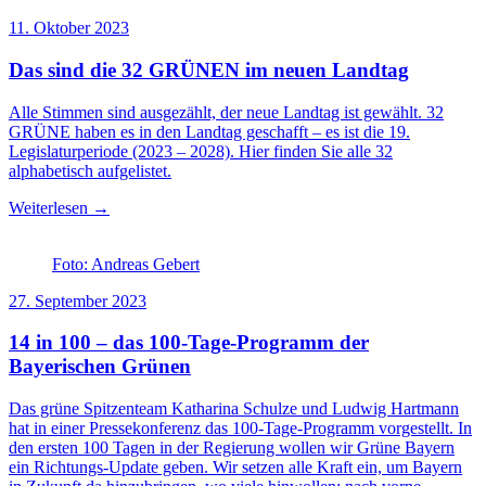
11. Oktober 2023
Das sind die 32 GRÜNEN im neuen Landtag
Alle Stimmen sind ausgezählt, der neue Landtag ist gewählt. 32
GRÜNE haben es in den Landtag geschafft – es ist die 19.
Legislaturperiode (2023 – 2028). Hier finden Sie alle 32
alphabetisch aufgelistet.
Weiterlesen →
Foto: Andreas Gebert
27. September 2023
14 in 100 – das 100-Tage-Programm der
Bayerischen Grünen
Das grüne Spitzenteam Katharina Schulze und Ludwig Hartmann
hat in einer Pressekonferenz das 100-Tage-Programm vorgestellt. In
den ersten 100 Tagen in der Regierung wollen wir Grüne Bayern
ein Richtungs-Update geben. Wir setzen alle Kraft ein, um Bayern