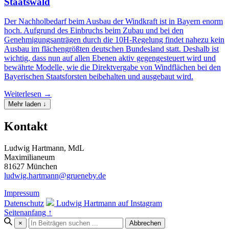
Staatswald
Der Nachholbedarf beim Ausbau der Windkraft ist in Bayern enorm
hoch. Aufgrund des Einbruchs beim Zubau und bei den
Genehmigungsanträgen durch die 10H-Regelung findet nahezu kein
Ausbau im flächengrößten deutschen Bundesland statt. Deshalb ist
wichtig, dass nun auf allen Ebenen aktiv gegengesteuert wird und
bewährte Modelle, wie die Direktvergabe von Windflächen bei den
Bayerischen Staatsforsten beibehalten und ausgebaut wird.
Weiterlesen →
Mehr laden ↓
Kontakt
Ludwig Hartmann, MdL
Maximilianeum
81627 München
ludwig.hartmann@grueneby.de
Impressum
Datenschutz
Ludwig Hartmann auf Instagram
Seitenanfang ↑
×
Abbrechen