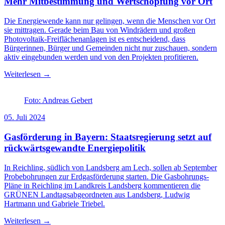
Mehr Mitbestimmung und Wertschöpfung vor Ort
Die Energiewende kann nur gelingen, wenn die Menschen vor Ort
sie mittragen. Gerade beim Bau von Windrädern und großen
Photovoltaik-Freiflächenanlagen ist es entscheidend, dass
Bürgerinnen, Bürger und Gemeinden nicht nur zuschauen, sondern
aktiv eingebunden werden und von den Projekten profitieren.
Weiterlesen →
Foto: Andreas Gebert
05. Juli 2024
Gasförderung in Bayern: Staatsregierung setzt auf
rückwärtsgewandte Energiepolitik
In Reichling, südlich von Landsberg am Lech, sollen ab September
Probebohrungen zur Erdgasförderung starten. Die Gasbohrungs-
Pläne in Reichling im Landkreis Landsberg kommentieren die
GRÜNEN Landtagsabgeordneten aus Landsberg, Ludwig
Hartmann und Gabriele Triebel.
Weiterlesen →