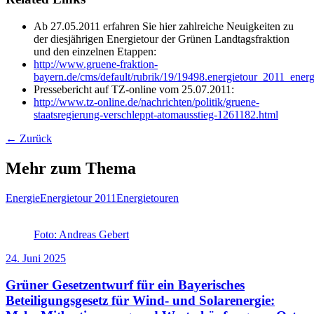
Ab 27.05.2011 erfahren Sie hier zahlreiche Neuigkeiten zu
der diesjährigen Energietour der Grünen Landtagsfraktion
und den einzelnen Etappen:
http://www.gruene-fraktion-
bayern.de/cms/default/rubrik/19/19498.energietour_2011_energ
Pressebericht auf TZ-online vom 25.07.2011:
http://www.tz-online.de/nachrichten/politik/gruene-
staatsregierung-verschleppt-atomausstieg-1261182.html
← Zurück
Mehr zum Thema
Energie
Energietour 2011
Energietouren
Foto: Andreas Gebert
24. Juni 2025
Grüner Gesetzentwurf für ein Bayerisches
Beteiligungsgesetz für Wind- und Solarenergie: