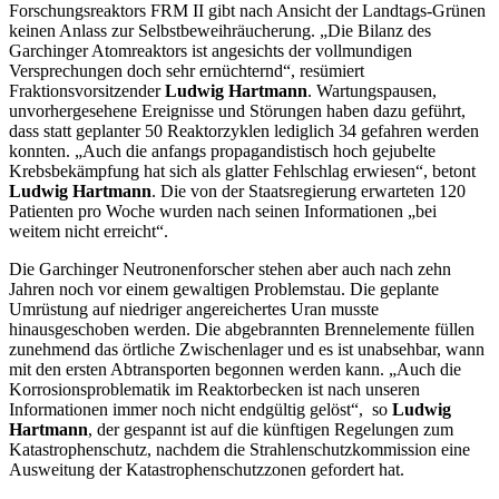
Forschungsreaktors FRM II gibt nach Ansicht der Landtags-Grünen
keinen Anlass zur Selbstbeweihräucherung. „Die Bilanz des
Garchinger Atomreaktors ist angesichts der vollmundigen
Versprechungen doch sehr ernüchternd“, resümiert
Fraktionsvorsitzender
Ludwig Hartmann
. Wartungspausen,
unvorhergesehene Ereignisse und Störungen haben dazu geführt,
dass statt geplanter 50 Reaktorzyklen lediglich 34 gefahren werden
konnten. „Auch die anfangs propagandistisch hoch gejubelte
Krebsbekämpfung hat sich als glatter Fehlschlag erwiesen“, betont
Ludwig Hartmann
. Die von der Staatsregierung erwarteten 120
Patienten pro Woche wurden nach seinen Informationen „bei
weitem nicht erreicht“.
Die Garchinger Neutronenforscher stehen aber auch nach zehn
Jahren noch vor einem gewaltigen Problemstau. Die geplante
Umrüstung auf niedriger angereichertes Uran musste
hinausgeschoben werden. Die abgebrannten Brennelemente füllen
zunehmend das örtliche Zwischenlager und es ist unabsehbar, wann
mit den ersten Abtransporten begonnen werden kann. „Auch die
Korrosionsproblematik im Reaktorbecken ist nach unseren
Informationen immer noch nicht endgültig gelöst“, so
Ludwig
Hartmann
, der gespannt ist auf die künftigen Regelungen zum
Katastrophenschutz, nachdem die Strahlenschutzkommission eine
Ausweitung der Katastrophenschutzzonen gefordert hat.