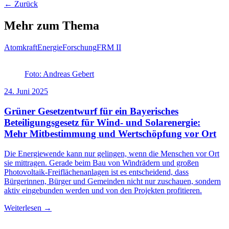
← Zurück
Mehr zum Thema
Atomkraft
Energie
Forschung
FRM II
Foto: Andreas Gebert
24. Juni 2025
Grüner Gesetzentwurf für ein Bayerisches
Beteiligungsgesetz für Wind- und Solarenergie:
Mehr Mitbestimmung und Wertschöpfung vor Ort
Die Energiewende kann nur gelingen, wenn die Menschen vor Ort
sie mittragen. Gerade beim Bau von Windrädern und großen
Photovoltaik-Freiflächenanlagen ist es entscheidend, dass
Bürgerinnen, Bürger und Gemeinden nicht nur zuschauen, sondern
aktiv eingebunden werden und von den Projekten profitieren.
Weiterlesen →