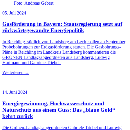
Foto: Andreas Gebert
05. Juli 2024
Gasförderung in Bayern: Staatsregierung setzt auf
rückwärtsgewandte Energiepolitik
In Reichling, südlich von Landsberg am Lech, sollen ab September
Probebohrungen zur Erdgasförderung starten. Die Gasbohrungs-
Pläne in Reichling im Landkreis Landsberg kommentieren die
GRÜNEN Landtagsabgeordneten aus Landsberg, Ludwig
Hartmann und Gabriele Triebel.
Weiterlesen →
14. Juni 2024
Energiegewinnung, Hochwasserschutz und
Naturschutz aus einem Guss: Das „blaue Gold“
kehrt zurück
Die Grünen-Landtagsabgeordneten Gabriele Triebel und Ludwig