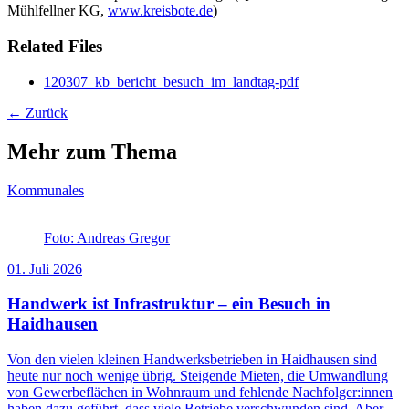
Mühlfellner KG,
www.kreisbote.de
)
Related Files
120307_kb_bericht_besuch_im_landtag-pdf
← Zurück
Mehr zum Thema
Kommunales
Foto: Andreas Gregor
01. Juli 2026
Handwerk ist Infrastruktur – ein Besuch in
Haidhausen
Von den vielen kleinen Handwerksbetrieben in Haidhausen sind
heute nur noch wenige übrig. Steigende Mieten, die Umwandlung
von Gewerbeflächen in Wohnraum und fehlende Nachfolger:innen
haben dazu geführt, dass viele Betriebe verschwunden sind. Aber