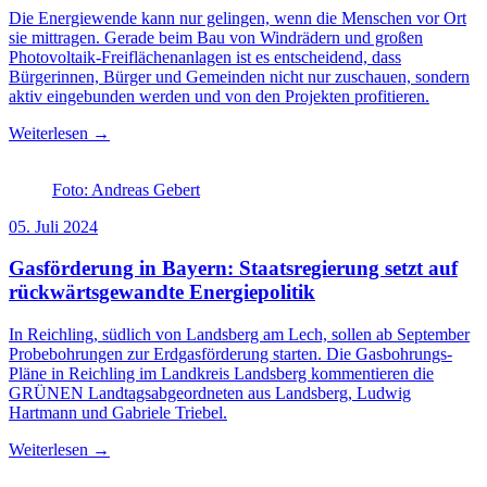
Die Energiewende kann nur gelingen, wenn die Menschen vor Ort
sie mittragen. Gerade beim Bau von Windrädern und großen
Photovoltaik-Freiflächenanlagen ist es entscheidend, dass
Bürgerinnen, Bürger und Gemeinden nicht nur zuschauen, sondern
aktiv eingebunden werden und von den Projekten profitieren.
Weiterlesen →
Foto: Andreas Gebert
05. Juli 2024
Gasförderung in Bayern: Staatsregierung setzt auf
rückwärtsgewandte Energiepolitik
In Reichling, südlich von Landsberg am Lech, sollen ab September
Probebohrungen zur Erdgasförderung starten. Die Gasbohrungs-
Pläne in Reichling im Landkreis Landsberg kommentieren die
GRÜNEN Landtagsabgeordneten aus Landsberg, Ludwig
Hartmann und Gabriele Triebel.
Weiterlesen →