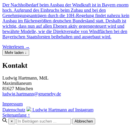
Der Nachholbedarf beim Ausbau der Windkraft ist in Bayern enorm
hoch. Aufgrund des Einbruchs beim Zubau und bei den
Genehmigungsanträgen durch die 10H-Regelung findet nahezu kein
Ausbau im flächengrößten deutschen Bundesland statt. Deshalb ist
wichtig, dass nun auf allen Ebenen aktiv gegengesteuert wird und
bewährte Modelle, wie die Direktvergabe von Windflächen bei den
Bayerischen Staatsforsten beibehalten und ausgebaut wird.
Weiterlesen →
Mehr laden ↓
Kontakt
Ludwig Hartmann, MdL
Maximilianeum
81627 München
ludwig.hartmann@grueneby.de
Impressum
Datenschutz
Ludwig Hartmann auf Instagram
Seitenanfang ↑
×
Abbrechen