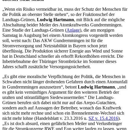
„Wenn ein Risiko vermeidbar ist, muss der Schutz der Menschen für
die Politik an oberster Stelle stehen“, so der Fraktionschef der
Landtags-Grünen,
Ludwig Hartmann
, mit Blick auf die mögliche
Abschaltung beider Meiler des Atomkraftwerks Gundremmingen.
Eine Studie der Landtags-Grünen (
Anlage
), die am morgigen
Samstag in Augsburg bei einem Atomkongress vorgestellt werden
soll, weist nach: Das AKW Gundremmingen ist für die
Stromversorgung und Netzstabilität in Bayern schon jetzt
überflüssig. Die Produktion sicherer Energie aus Wind und Sonne
hat in Deutschland schneller als erhofft Rekordhöhen erreicht. Die
Inbetriebnahme der Thüringer Strombrücke im Sommer dieses
Jahres schafft zusätzliche Versorgungssicherheit.
„Es gibt eine moralische Verpflichtung der Politik, die Menschen in
Schwaben nicht länger drohenden Gefahren durch einen Atomunfall
in Gundremmingen auszusetzen“, betont
Ludwig Hartmann
, „und
es gibt kein vernünftiges Argument für den weiteren Betrieb der
uralten und störanfälligen Siedewassermeiler.“ Die Landtags-
Grünen berufen sich dabei nicht nur auf das Arepo-Gutachten,
sondern auch auf Aussagen der Betreiber, wonach das Kraftwerk
sich nicht mehr rechne und schon ein Brennelemente-Wechsel sich
nicht mehr lohne (Handelsblatt v. 23.3.2016 u.
SZ v. 15.4.2016
).
„Es ist doch absurd, einen gefährlichen Meiler und Verlustbringer
für die Stromkonzerne RWE und Eon weiter laufen zu lassen, wenn