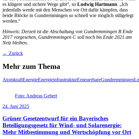
es klügere und sichere Wege gibt“, so
Ludwig Hartmann
. „Ich
jedenfalls werde mit den Menschen vor Ort dafür kämpfen, dass
beide Blöcke in Gundremmingen so schnell wie möglich stillgelegt
werden.“
Hinweis: Derzeit ist die Abschaltung von Gundremmingen B Ende
2017 vorgesehen, Gundremmingen C soll noch bis Ende 2021 am
Netz bleiben.
← Zurück
Mehr zum Thema
Atomkraft
Energie
Energieinfrastruktur
Erneuerbare
Gundremmingen
Le
Foto: Andreas Gebert
24. Juni 2025
Grüner Gesetzentwurf für ein Bayerisches
Beteiligungsgesetz für Wind- und Solarenergie:
Mehr Mitbestimmung und Wertschöpfung vor Ort