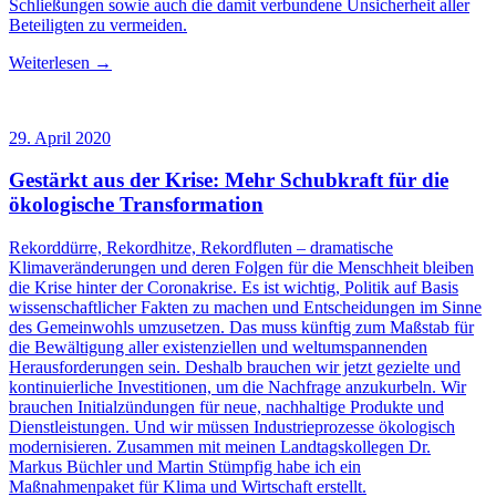
Schließungen sowie auch die damit verbundene Unsicherheit aller
Beteiligten zu vermeiden.
Weiterlesen →
29. April 2020
Gestärkt aus der Krise: Mehr Schubkraft für die
ökologische Transformation
Rekorddürre, Rekordhitze, Rekordfluten – dramatische
Klimaveränderungen und deren Folgen für die Menschheit bleiben
die Krise hinter der Coronakrise. Es ist wichtig, Politik auf Basis
wissenschaftlicher Fakten zu machen und Entscheidungen im Sinne
des Gemeinwohls umzusetzen. Das muss künftig zum Maßstab für
die Bewältigung aller existenziellen und weltumspannenden
Herausforderungen sein. Deshalb brauchen wir jetzt gezielte und
kontinuierliche Investitionen, um die Nachfrage anzukurbeln. Wir
brauchen Initialzündungen für neue, nachhaltige Produkte und
Dienstleistungen. Und wir müssen Industrieprozesse ökologisch
modernisieren. Zusammen mit meinen Landtagskollegen Dr.
Markus Büchler und Martin Stümpfig habe ich ein
Maßnahmenpaket für Klima und Wirtschaft erstellt.