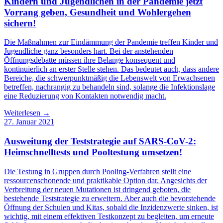
Kindern und Jugendlichen in der Pandemie jetzt
Vorrang geben, Gesundheit und Wohlergehen
sichern!
Die Maßnahmen zur Eindämmung der Pandemie treffen Kinder und
Jugendliche ganz besonders hart. Bei der anstehenden
Öffnungsdebatte müssen ihre Belange konsequent und
kontinuierlich an erster Stelle stehen. Das bedeutet auch, dass andere
Bereiche, die schwerpunktmäßig die Lebenswelt von Erwachsenen
betreffen, nachrangig zu behandeln sind, solange die Infektionslage
eine Reduzierung von Kontakten notwendig macht.
Weiterlesen →
27. Januar 2021
Ausweitung der Teststrategie auf SARS-CoV-2:
Heimschnelltests und Pooltestung umsetzen!
Die Testung in Gruppen durch Pooling-Verfahren stellt eine
ressourcenschonende und praktikable Option dar. Angesichts der
Verbreitung der neuen Mutationen ist dringend geboten, die
bestehende Teststrategie zu erweitern. Aber auch die bevorstehende
Öffnung der Schulen und Kitas, sobald die Inzidenzwerte sinken, ist
wichtig, mit einem effektiven Testkonzept zu begleiten, um erneute