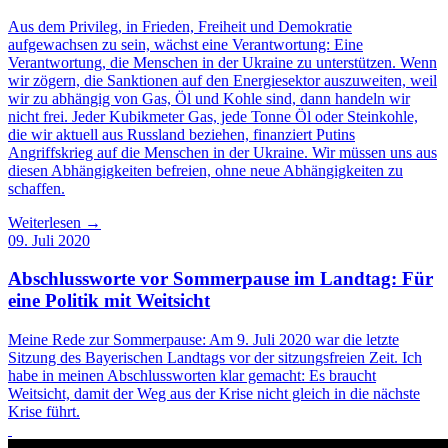
Aus dem Privileg, in Frieden, Freiheit und Demokratie
aufgewachsen zu sein, wächst eine Verantwortung: Eine
Verantwortung, die Menschen in der Ukraine zu unterstützen. Wenn
wir zögern, die Sanktionen auf den Energiesektor auszuweiten, weil
wir zu abhängig von Gas, Öl und Kohle sind, dann handeln wir
nicht frei. Jeder Kubikmeter Gas, jede Tonne Öl oder Steinkohle,
die wir aktuell aus Russland beziehen, finanziert Putins
Angriffskrieg auf die Menschen in der Ukraine. Wir müssen uns aus
diesen Abhängigkeiten befreien, ohne neue Abhängigkeiten zu
schaffen.
Weiterlesen →
09. Juli 2020
Abschlussworte vor Sommerpause im Landtag: Für
eine Politik mit Weitsicht
Meine Rede zur Sommerpause: Am 9. Juli 2020 war die letzte
Sitzung des Bayerischen Landtags vor der sitzungsfreien Zeit. Ich
habe in meinen Abschlussworten klar gemacht: Es braucht
Weitsicht, damit der Weg aus der Krise nicht gleich in die nächste
Krise führt.