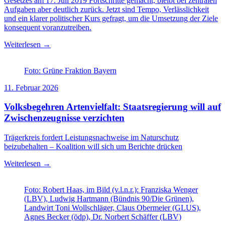
Gesetzes am 17. Juli 2019 Fortschritte gemacht, bleibt bei zentralen
Aufgaben aber deutlich zurück. Jetzt sind Tempo, Verlässlichkeit
und ein klarer politischer Kurs gefragt, um die Umsetzung der Ziele
konsequent voranzutreiben.
Weiterlesen →
Foto: Grüne Fraktion Bayern
11. Februar 2026
Volksbegehren Artenvielfalt: Staatsregierung will auf
Zwischenzeugnisse verzichten
Trägerkreis fordert Leistungsnachweise im Naturschutz
beizubehalten – Koalition will sich um Berichte drücken
Weiterlesen →
Foto: Robert Haas, im Bild (v.l.n.r.): Franziska Wenger
(LBV), Ludwig Hartmann (Bündnis 90/Die Grünen),
Landwirt Toni Wollschläger, Claus Obermeier (GLUS),
Agnes Becker (ödp), Dr. Norbert Schäffer (LBV)