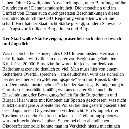
haben. Ohne Gewalt, ohne Ausschreitungen, unter Berufung auf ihr
Grundrecht auf Demonstrationsfreiheit. Die versuchten und im
Umfeld von Elmau auch durchgesetzten Beschränkungen dieses
Grundrechts durch die CSU-Regierung verurteilen wir Grüne
scharf. Hier hat der Staat nicht Stärke gezeigt, sondern Schwäche
aus Angst vor Kritik der Bürgerinnen und Bürger.
Der Staat wollte Stärke zeigen, präsentiert sich aber schwach
und ängstlich
Was das Sicherheitskonzept des CSU-Innenministers Herrmann
betrifft, halten wir Grüne an unserer von Beginn an geäußerten
Kritik fest. 20.000 Einsatzkräfte waren für jedes nur denkbare
Bedrohungsszenario deutlich zu viel. Man muss hier von einem
Sicherheits-Overkill sprechen – am deutlichsten wird das sicherlich
bei der rechnerischen „Betreuungsquote“ von fünf Einsatzkräften
pro Demonstrationsteilnehmer*in bei der Samstags-Kundgebung in
Garmisch. Unverhältnismäßig war aus unserer Sicht auch die
Einschränkung der Bewegungsfreiheit für die Bürgerinnen und
Bürger. Hier wurde mit Kanonen auf Spatzen geschossen, was nicht
zuletzt die magere Ausbeute der Polizei bei den gestern präsentierten
beschlagnahmten Gegenständen verdeutlicht. Ein Knüppel, drei
Taschenmesser, ein Elektroschocker – das Gefährdungspotenzial
war doch recht überschaubar. Schon bei einer abendlichen
Oktoberfestkontrolle könnte man im Vergleich hierzu mit einigen