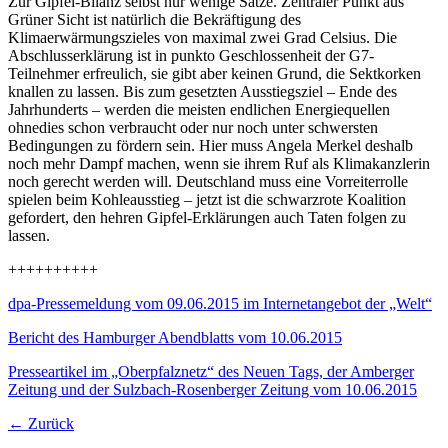
Zur Gipfel-Bilanz selbst nur wenige Sätze. Zentraler Punkt aus
Grüner Sicht ist natürlich die Bekräftigung des
Klimaerwärmungszieles von maximal zwei Grad Celsius. Die
Abschlusserklärung ist in punkto Geschlossenheit der G7-
Teilnehmer erfreulich, sie gibt aber keinen Grund, die Sektkorken
knallen zu lassen. Bis zum gesetzten Ausstiegsziel – Ende des
Jahrhunderts – werden die meisten endlichen Energiequellen
ohnedies schon verbraucht oder nur noch unter schwersten
Bedingungen zu fördern sein. Hier muss Angela Merkel deshalb
noch mehr Dampf machen, wenn sie ihrem Ruf als Klimakanzlerin
noch gerecht werden will. Deutschland muss eine Vorreiterrolle
spielen beim Kohleausstieg – jetzt ist die schwarzrote Koalition
gefordert, den hehren Gipfel-Erklärungen auch Taten folgen zu
lassen.
++++++++++
dpa-Pressemeldung vom 09.06.2015 im Internetangebot der „Welt“
Bericht des Hamburger Abendblatts vom 10.06.2015
Presseartikel im „Oberpfalznetz“ des Neuen Tags, der Amberger
Zeitung und der Sulzbach-Rosenberger Zeitung vom 10.06.2015
← Zurück