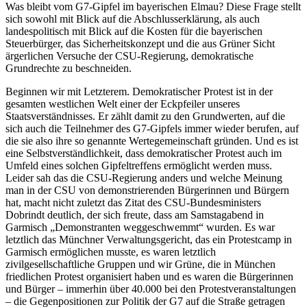
Was bleibt vom G7-Gipfel im bayerischen Elmau? Diese Frage stellt
sich sowohl mit Blick auf die Abschlusserklärung, als auch
landespolitisch mit Blick auf die Kosten für die bayerischen
Steuerbürger, das Sicherheitskonzept und die aus Grüner Sicht
ärgerlichen Versuche der CSU-Regierung, demokratische
Grundrechte zu beschneiden.
Beginnen wir mit Letzterem. Demokratischer Protest ist in der
gesamten westlichen Welt einer der Eckpfeiler unseres
Staatsverständnisses. Er zählt damit zu den Grundwerten, auf die
sich auch die Teilnehmer des G7-Gipfels immer wieder berufen, auf
die sie also ihre so genannte Wertegemeinschaft gründen. Und es ist
eine Selbstverständlichkeit, dass demokratischer Protest auch im
Umfeld eines solchen Gipfeltreffens ermöglicht werden muss.
Leider sah das die CSU-Regierung anders und welche Meinung
man in der CSU von demonstrierenden Bürgerinnen und Bürgern
hat, macht nicht zuletzt das Zitat des CSU-Bundesministers
Dobrindt deutlich, der sich freute, dass am Samstagabend in
Garmisch „Demonstranten weggeschwemmt“ wurden. Es war
letztlich das Münchner Verwaltungsgericht, das ein Protestcamp in
Garmisch ermöglichen musste, es waren letztlich
zivilgesellschaftliche Gruppen und wir Grüne, die in München
friedlichen Protest organisiert haben und es waren die Bürgerinnen
und Bürger – immerhin über 40.000 bei den Protestveranstaltungen
– die Gegenpositionen zur Politik der G7 auf die Straße getragen