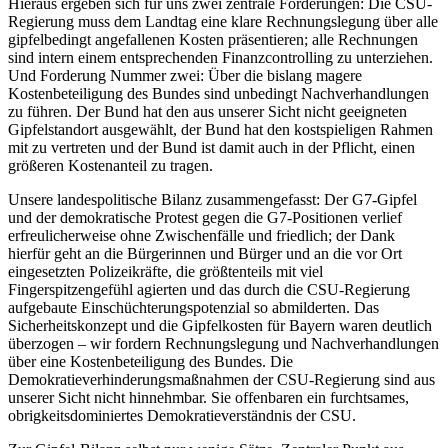
Hieraus ergeben sich für uns zwei zentrale Forderungen: Die CSU-
Regierung muss dem Landtag eine klare Rechnungslegung über alle
gipfelbedingt angefallenen Kosten präsentieren; alle Rechnungen
sind intern einem entsprechenden Finanzcontrolling zu unterziehen.
Und Forderung Nummer zwei: Über die bislang magere
Kostenbeteiligung des Bundes sind unbedingt Nachverhandlungen
zu führen. Der Bund hat den aus unserer Sicht nicht geeigneten
Gipfelstandort ausgewählt, der Bund hat den kostspieligen Rahmen
mit zu vertreten und der Bund ist damit auch in der Pflicht, einen
größeren Kostenanteil zu tragen.
Unsere landespolitische Bilanz zusammengefasst: Der G7-Gipfel
und der demokratische Protest gegen die G7-Positionen verlief
erfreulicherweise ohne Zwischenfälle und friedlich; der Dank
hierfür geht an die Bürgerinnen und Bürger und an die vor Ort
eingesetzten Polizeikräfte, die größtenteils mit viel
Fingerspitzengefühl agierten und das durch die CSU-Regierung
aufgebaute Einschüchterungspotenzial so abmilderten. Das
Sicherheitskonzept und die Gipfelkosten für Bayern waren deutlich
überzogen – wir fordern Rechnungslegung und Nachverhandlungen
über eine Kostenbeteiligung des Bundes. Die
Demokratieverhinderungsmaßnahmen der CSU-Regierung sind aus
unserer Sicht nicht hinnehmbar. Sie offenbaren ein furchtsames,
obrigkeitsdominiertes Demokratieverständnis der CSU.