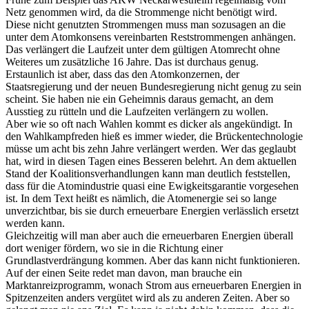
Netz genommen wird, da die Strommenge nicht benötigt wird.
Diese nicht genutzten Strommengen muss man sozusagen an die
unter dem Atomkonsens vereinbarten Reststrommengen anhängen.
Das verlängert die Laufzeit unter dem gültigen Atomrecht ohne
Weiteres um zusätzliche 16 Jahre. Das ist durchaus genug.
Erstaunlich ist aber, dass das den Atomkonzernen, der
Staatsregierung und der neuen Bundesregierung nicht genug zu sein
scheint. Sie haben nie ein Geheimnis daraus gemacht, an dem
Ausstieg zu rütteln und die Laufzeiten verlängern zu wollen.
Aber wie so oft nach Wahlen kommt es dicker als angekündigt. In
den Wahlkampfreden hieß es immer wieder, die Brückentechnologie
müsse um acht bis zehn Jahre verlängert werden. Wer das geglaubt
hat, wird in diesen Tagen eines Besseren belehrt. An dem aktuellen
Stand der Koalitionsverhandlungen kann man deutlich feststellen,
dass für die Atomindustrie quasi eine Ewigkeitsgarantie vorgesehen
ist. In dem Text heißt es nämlich, die Atomenergie sei so lange
unverzichtbar, bis sie durch erneuerbare Energien verlässlich ersetzt
werden kann.
Gleichzeitig will man aber auch die erneuerbaren Energien überall
dort weniger fördern, wo sie in die Richtung einer
Grundlastverdrängung kommen. Aber das kann nicht funktionieren.
Auf der einen Seite redet man davon, man brauche ein
Marktanreizprogramm, wonach Strom aus erneuerbaren Energien in
Spitzenzeiten anders vergütet wird als zu anderen Zeiten. Aber so