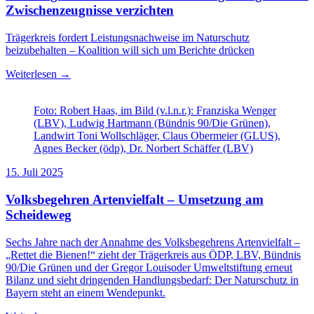
Zwischenzeugnisse verzichten
Trägerkreis fordert Leistungsnachweise im Naturschutz
beizubehalten – Koalition will sich um Berichte drücken
Weiterlesen →
Foto: Robert Haas, im Bild (v.l.n.r.): Franziska Wenger
(LBV), Ludwig Hartmann (Bündnis 90/Die Grünen),
Landwirt Toni Wollschläger, Claus Obermeier (GLUS),
Agnes Becker (ödp), Dr. Norbert Schäffer (LBV)
15. Juli 2025
Volksbegehren Artenvielfalt – Umsetzung am
Scheideweg
Sechs Jahre nach der Annahme des Volksbegehrens Artenvielfalt –
„Rettet die Bienen!“ zieht der Trägerkreis aus ÖDP, LBV, Bündnis
90/Die Grünen und der Gregor Louisoder Umweltstiftung erneut
Bilanz und sieht dringenden Handlungsbedarf: Der Naturschutz in
Bayern steht an einem Wendepunkt.