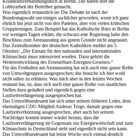
Koalitionsverhandlungstisch in Berlin. Die haben dort die
Lobbyarbeit der Betreiber gemacht.
Was eigentlich erstaunlich ist: Die Debatte ist nach der
Bundestagswahl um einiges sachlicher geworden, wenn ich ganz
ehrlich bin jetzt nicht von den Parteien, aber von vielen kritischen
Gruppierungen. Zum Beispiel hat das Katholische Büro in Berlin
vor wenigen Tagen erklärt, die schwarz-rote Regierung habe den
Beschluss zum Atomausstieg aus gutem Grunde nicht angetastet.
Das Zentralkomitee der deutschen Katholiken meldet am 5.
Oktober: „Der Einsatz für den nationalen und internationalen
Klimaschutz muss intensiviert werden. Dazu gehört die
Weiterentwicklung des Erneuerbare-Energien-Gesetzes.“
Für das Festhalten am Atomausstieg hat sich auch eine ganze Reihe
von Umweltgruppen ausgesprochen; das brauche ich hier wohl
nicht näher zu erklären. Was mich aber in den letzten Wochen
erstaunt hat, ist, dass sich auch eine ganze Reihe von staatlichen
Stellen dazu geäußert und eigentlich gegen eine
Laufzeitverlängerung ausgesprochen hat.
Das Umweltbundesamt hat sich unter seinem früheren Leiter, dem
ehemaligen CDU-Mitglied Andreas Troge, damals gegen eine
Laufzeitverkürzung ausgesprochen, aber auch bei seinem
Nachfolger kommt immer wieder heraus, dass die
Laufzeitverlängerung im Gegensatz zur Energiewirtschaft und zum
Klimaschutz in Deutschland steht und eigentlich nicht sein kann.
Das Umweltbundesamt hat letzte Woche noch einmal deutlich