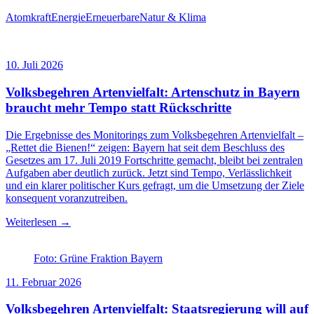
Atomkraft
Energie
Erneuerbare
Natur & Klima
10. Juli 2026
Volksbegehren Artenvielfalt: Artenschutz in Bayern
braucht mehr Tempo statt Rückschritte
Die Ergebnisse des Monitorings zum Volksbegehren Artenvielfalt –
„Rettet die Bienen!“ zeigen: Bayern hat seit dem Beschluss des
Gesetzes am 17. Juli 2019 Fortschritte gemacht, bleibt bei zentralen
Aufgaben aber deutlich zurück. Jetzt sind Tempo, Verlässlichkeit
und ein klarer politischer Kurs gefragt, um die Umsetzung der Ziele
konsequent voranzutreiben.
Weiterlesen →
Foto: Grüne Fraktion Bayern
11. Februar 2026
Volksbegehren Artenvielfalt: Staatsregierung will auf