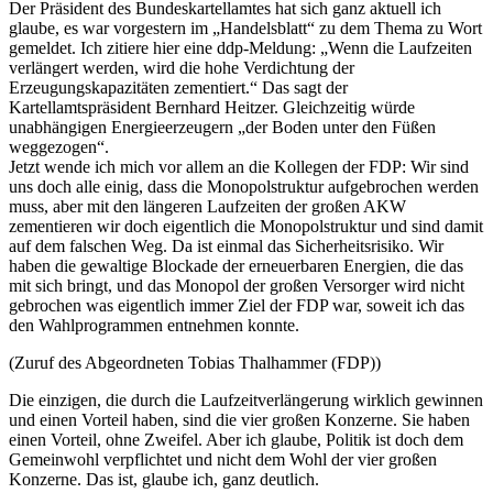
Der Präsident des Bundeskartellamtes hat sich ganz aktuell ich
glaube, es war vorgestern im „Handelsblatt“ zu dem Thema zu Wort
gemeldet. Ich zitiere hier eine ddp-Meldung: „Wenn die Laufzeiten
verlängert werden, wird die hohe Verdichtung der
Erzeugungskapazitäten zementiert.“ Das sagt der
Kartellamtspräsident Bernhard Heitzer. Gleichzeitig würde
unabhängigen Energieerzeugern „der Boden unter den Füßen
weggezogen“.
Jetzt wende ich mich vor allem an die Kollegen der FDP: Wir sind
uns doch alle einig, dass die Monopolstruktur aufgebrochen werden
muss, aber mit den längeren Laufzeiten der großen AKW
zementieren wir doch eigentlich die Monopolstruktur und sind damit
auf dem falschen Weg. Da ist einmal das Sicherheitsrisiko. Wir
haben die gewaltige Blockade der erneuerbaren Energien, die das
mit sich bringt, und das Monopol der großen Versorger wird nicht
gebrochen was eigentlich immer Ziel der FDP war, soweit ich das
den Wahlprogrammen entnehmen konnte.
(Zuruf des Abgeordneten Tobias Thalhammer (FDP))
Die einzigen, die durch die Laufzeitverlängerung wirklich gewinnen
und einen Vorteil haben, sind die vier großen Konzerne. Sie haben
einen Vorteil, ohne Zweifel. Aber ich glaube, Politik ist doch dem
Gemeinwohl verpflichtet und nicht dem Wohl der vier großen
Konzerne. Das ist, glaube ich, ganz deutlich.