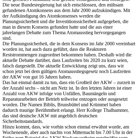
Die neue Bundesregierung hat sich entschlossen, den mühsam
gefundenen Atomkonsens aus dem Jahr 2000 aufzukündigen. Mit
der Aufkündigung des Atomkonsenses werden die
Planungssicherheit und die Investitionssicherheit aufgegeben, die
man in diesem Konsens gefunden hatte und die aus einer
jahrelangen Debatte zum Thema Atomausstieg hervorgegangen
sind.
Die Planungssicherheit, die in dem Konsens im Jahr 2000 vereinbart
worden ist, hat auch dazu geführt, dass die Reaktoren
Reststrommengen zugeordnet bekommen haben. Deshalb wird die
aktuelle Debatte darüber, dass Laufzeiten bis 2020 zu kurz seien,
falsch dargestellt. Die aktuelle Entwicklung zeigt uns, dass wir
schon jetzt bei dem gültigen Atomausstiegsgesetz noch Laufzeiten
der AKW von gut 16 Jahren haben.
Das hat einmal damit zu tun, dass ein Großteil der AKW – zurzeit in
der Anzahl sechs – nicht am Netz ist. In den letzten Jahren ist einer
Anzahl von AKW infolge von Unfällen, Baumängeln und
Reparaturarbeiten der Betrieb teilweise entzogen oder ausgesetzt
worden. Die Namen Biblis, Brunsbüttel und Krümmel haben
dadurch traurige Berühmtheit erlangt. Herr Kollege Thalhammer,
das sind deutsche AKW mit angeblich deutschen
Sicherheitsstandards.
Hinzu kommt, dass, wie vorhin schon einmal erwähnt wurde, am
Wochenende, aber auch nachts von Mitternacht bis 7.00 Uhr in der
Frühe zum Beispiel das AKW Neckarwestheim regelmäßig vom