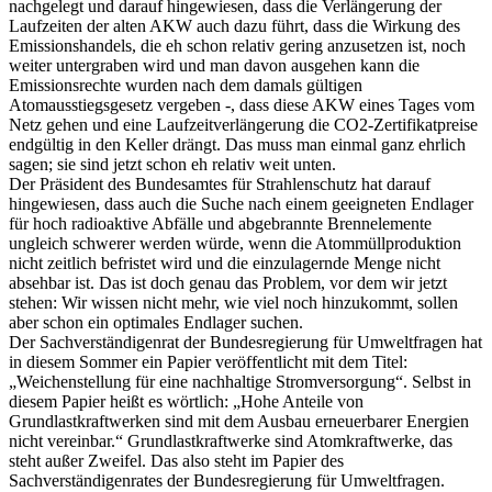
nachgelegt und darauf hingewiesen, dass die Verlängerung der
Laufzeiten der alten AKW auch dazu führt, dass die Wirkung des
Emissionshandels, die eh schon relativ gering anzusetzen ist, noch
weiter untergraben wird und man davon ausgehen kann die
Emissionsrechte wurden nach dem damals gültigen
Atomausstiegsgesetz vergeben -, dass diese AKW eines Tages vom
Netz gehen und eine Laufzeitverlängerung die CO2-Zertifikatpreise
endgültig in den Keller drängt. Das muss man einmal ganz ehrlich
sagen; sie sind jetzt schon eh relativ weit unten.
Der Präsident des Bundesamtes für Strahlenschutz hat darauf
hingewiesen, dass auch die Suche nach einem geeigneten Endlager
für hoch radioaktive Abfälle und abgebrannte Brennelemente
ungleich schwerer werden würde, wenn die Atommüllproduktion
nicht zeitlich befristet wird und die einzulagernde Menge nicht
absehbar ist. Das ist doch genau das Problem, vor dem wir jetzt
stehen: Wir wissen nicht mehr, wie viel noch hinzukommt, sollen
aber schon ein optimales Endlager suchen.
Der Sachverständigenrat der Bundesregierung für Umweltfragen hat
in diesem Sommer ein Papier veröffentlicht mit dem Titel:
„Weichenstellung für eine nachhaltige Stromversorgung“. Selbst in
diesem Papier heißt es wörtlich: „Hohe Anteile von
Grundlastkraftwerken sind mit dem Ausbau erneuerbarer Energien
nicht vereinbar.“ Grundlastkraftwerke sind Atomkraftwerke, das
steht außer Zweifel. Das also steht im Papier des
Sachverständigenrates der Bundesregierung für Umweltfragen.