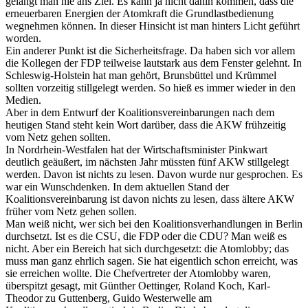
gelangt man nie ans Ziel. Es kann ja nicht dahin kommen, dass die
erneuerbaren Energien der Atomkraft die Grundlastbedienung
wegnehmen können. In dieser Hinsicht ist man hinters Licht geführt
worden.
Ein anderer Punkt ist die Sicherheitsfrage. Da haben sich vor allem
die Kollegen der FDP teilweise lautstark aus dem Fenster gelehnt. In
Schleswig-Holstein hat man gehört, Brunsbüttel und Krümmel
sollten vorzeitig stillgelegt werden. So hieß es immer wieder in den
Medien.
Aber in dem Entwurf der Koalitionsvereinbarungen nach dem
heutigen Stand steht kein Wort darüber, dass die AKW frühzeitig
vom Netz gehen sollten.
In Nordrhein-Westfalen hat der Wirtschaftsminister Pinkwart
deutlich geäußert, im nächsten Jahr müssten fünf AKW stillgelegt
werden. Davon ist nichts zu lesen. Davon wurde nur gesprochen. Es
war ein Wunschdenken. In dem aktuellen Stand der
Koalitionsvereinbarung ist davon nichts zu lesen, dass ältere AKW
früher vom Netz gehen sollen.
Man weiß nicht, wer sich bei den Koalitionsverhandlungen in Berlin
durchsetzt. Ist es die CSU, die FDP oder die CDU? Man weiß es
nicht. Aber ein Bereich hat sich durchgesetzt: die Atomlobby; das
muss man ganz ehrlich sagen. Sie hat eigentlich schon erreicht, was
sie erreichen wollte. Die Chefvertreter der Atomlobby waren,
überspitzt gesagt, mit Günther Oettinger, Roland Koch, Karl-
Theodor zu Guttenberg, Guido Westerwelle am