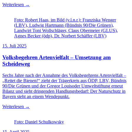
Weiterlesen →
Foto: Robert Haas, im Bild (v.l.n.r.): Franziska Wenger
(LBV), Ludwig Hartmann (Bündnis 90/Die Grünen),
Landwirt Toni Wollschläger, Claus Obermeier (GLUS),
Agnes Becker (ödp), Dr. Norbert Schäffer (LBV)
15. Juli 2025
Volksbegehren Artenvielfalt – Umsetzung am
Scheideweg
Sechs Jahre nach der Annahme des Volksbegehrens Artenvielfalt –
„Rettet die Bienen!“ zieht der Trägerkreis aus ÖDP, LBV, Bündnis
90/Die Grünen und der Gregor Louisoder Umweltstiftung erneut
Bilanz und sieht dringenden Handlungsbedarf: Der Naturschutz in
Bayern steht an einem Wendepunkt.
Weiterlesen →
Foto: Daniel Schulkowsky
15. April 2025