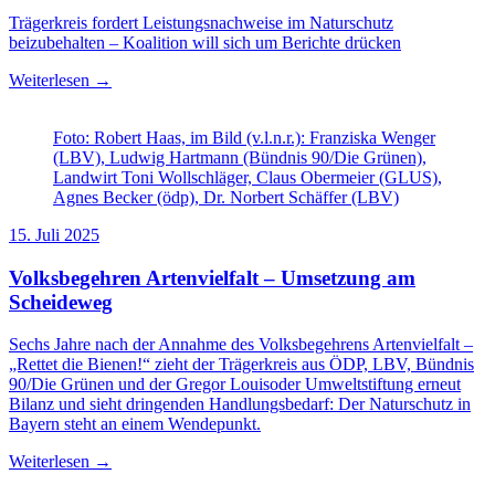
Trägerkreis fordert Leistungsnachweise im Naturschutz
beizubehalten – Koalition will sich um Berichte drücken
Weiterlesen →
Foto: Robert Haas, im Bild (v.l.n.r.): Franziska Wenger
(LBV), Ludwig Hartmann (Bündnis 90/Die Grünen),
Landwirt Toni Wollschläger, Claus Obermeier (GLUS),
Agnes Becker (ödp), Dr. Norbert Schäffer (LBV)
15. Juli 2025
Volksbegehren Artenvielfalt – Umsetzung am
Scheideweg
Sechs Jahre nach der Annahme des Volksbegehrens Artenvielfalt –
„Rettet die Bienen!“ zieht der Trägerkreis aus ÖDP, LBV, Bündnis
90/Die Grünen und der Gregor Louisoder Umweltstiftung erneut
Bilanz und sieht dringenden Handlungsbedarf: Der Naturschutz in
Bayern steht an einem Wendepunkt.
Weiterlesen →