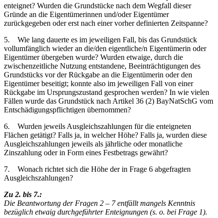
enteignet? Wurden die Grundstücke nach dem Wegfall dieser
Gründe an die Eigentümerinnen und/oder Eigentümer
zurückgegeben oder erst nach einer vorher definierten Zeitspanne?
5. Wie lang dauerte es im jeweiligen Fall, bis das Grundstück
vollumfänglich wieder an die/den eigentliche/n Eigentümerin oder
Eigentümer übergeben wurde? Wurden etwaige, durch die
zwischenzeitliche Nutzung entstandene, Beeinträchtigungen des
Grundstücks vor der Rückgabe an die Eigentümerin oder den
Eigentümer beseitigt; konnte also im jeweiligen Fall von einer
Rückgabe im Ursprungszustand gesprochen werden? In wie vielen
Fällen wurde das Grundstück nach Artikel 36 (2) BayNatSchG vom
Entschädigungspflichtigen übernommen?
6. Wurden jeweils Ausgleichszahlungen für die enteigneten
Flächen getätigt? Falls ja, in welcher Höhe? Falls ja, wurden diese
Ausgleichszahlungen jeweils als jährliche oder monatliche
Zinszahlung oder in Form eines Festbetrags gewährt?
7. Wonach richtet sich die Höhe der in Frage 6 abgefragten
Ausgleichszahlungen?
Zu 2. bis 7.:
Die Beantwortung der Fragen 2 – 7 entfällt mangels Kenntnis
bezüglich etwaig durchgeführter Enteignungen (s. o. bei Frage 1).