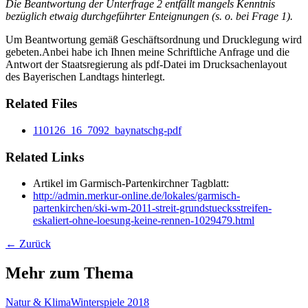
Die Beantwortung der Unterfrage 2 entfällt mangels Kenntnis
bezüglich etwaig durchgeführter Enteignungen (s. o. bei Frage 1).
Um Beantwortung gemäß Geschäftsordnung und Drucklegung wird
gebeten.Anbei habe ich Ihnen meine Schriftliche Anfrage und die
Antwort der Staatsregierung als pdf-Datei im Drucksachenlayout
des Bayerischen Landtags hinterlegt.
Related Files
110126_16_7092_baynatschg-pdf
Related Links
Artikel im Garmisch-Partenkirchner Tagblatt:
http://admin.merkur-online.de/lokales/garmisch-
partenkirchen/ski-wm-2011-streit-grundstuecksstreifen-
eskaliert-ohne-loesung-keine-rennen-1029479.html
← Zurück
Mehr zum Thema
Natur & Klima
Winterspiele 2018