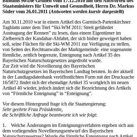
Bündnis 90/Die Grünen vom 17.12.2010 mit den Antworten des
Staatsministers für Umwelt und Gesundheit, Herrn Dr. Markus
Söder vom 26.01.2011 (
Antworten werden kursiv dargestellt
)
Am 30.11.2010 war in einem Artikel des Garmisch-Partenkirchner
Tagblatts unter dem Titel “Ski-WM 2011: Streit gefährdet
Austragung der Rennen” zu lesen, dass einem Eigentümer im
Zielbereich der Kandahar-Abfahrt, der sich bisher geweigert haben
soll, seine Flächen für die Ski-WM 2011 zur Verfügung zu stellen,
von Seiten des Rechtsanwalts der Marktgemeinde eine sogenannte
förmliche, zeitlich begrenzte, Enteignung nach Artikel 35 des
Bayerischen Naturschutzgesetzes angedroht wurde.
Zur Zeit wird die Novellierung des Bayerischen
Naturschutzgesetzes im Bayerischen Landtag beraten. In der aktuell
in der Landtagsdatenbank veröffentlichten Form mit der Drucksache
16/5872 findet sich der ehemalige Artikel 35 wortgleich im neuen
Artikel 40 wieder, jedoch ändert sich die Bezeichnung des Artikels
von “Förmliche Enteignung” in “Enteignung”.
Vor diesem Hintergrund frage ich die Staatsregierung:
Sehr geehrte Frau Präsidentin,
die Schriftliche Anfrage beantworte ich wie folgt:
1. Welche Änderungen im Enteignungsverfahren ergeben sich aus
dem vorliegenden Novellierungsentwurf des Bayerischen
Naturschutzgesetzes? Wurde die förmliche Enteignung nach Artikel