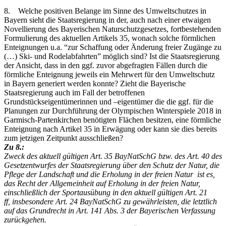
8. Welche positiven Belange im Sinne des Umweltschutzes in
Bayern sieht die Staatsregierung in der, auch nach einer etwaigen
Novellierung des Bayerischen Naturschutzgesetzes, fortbestehenden
Formulierung des aktuellen Artikels 35, wonach solche förmlichen
Enteignungen u.a. “zur Schaffung oder Änderung freier Zugänge zu
(…) Ski- und Rodelabfahrten” möglich sind? Ist die Staatsregierung
der Ansicht, dass in den ggf. zuvor abgefragten Fällen durch die
förmliche Enteignung jeweils ein Mehrwert für den Umweltschutz
in Bayern generiert werden konnte? Zieht die Bayerische
Staatsregierung auch im Fall der betroffenen
Grundstückseigentümerinnen und –eigentümer die die ggf. für die
Planungen zur Durchführung der Olympischen Winterspiele 2018 in
Garmisch-Partenkirchen benötigten Flächen besitzen, eine förmliche
Enteignung nach Artikel 35 in Erwägung oder kann sie dies bereits
zum jetzigen Zeitpunkt ausschließen?
Zu 8.:
Zweck des aktuell gültigen Art. 35 BayNatSchG bzw. des Art. 40 des
Gesetzentwurfes der Staatsregierung über den Schutz der Natur, die
Pflege der Landschaft und die Erholung in der freien Natur ist es,
das Recht der Allgemeinheit auf Erholung in der freien Natur,
einschließlich der Sportausübung in den aktuell gültigen Art. 21
ff, insbesondere Art. 24 BayNatSchG zu gewährleisten, die letztlich
auf das Grundrecht in Art. 141 Abs. 3 der Bayerischen Verfassung
zurückgehen.