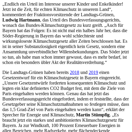
„Endlich ein Urteil im Interesse unserer Kinder und Enkelkinder!
Jetzt ist die Zeit, für echten Klimaschutz in unserem Land“,
kommentiert der Fraktionsvorsitzende der Landtags-Grünen,
Ludwig Hartmann
, das Urteil des Bundesverfassungsgerichts,
wonach das Bundes-Klimaschutzgesetz zu kurz greift. „Auch für
Bayern hat das Folgen: Es ist nicht mal ein halbes Jahr her, dass die
Söder-Regierung in Bayern das wohl schlechteste und
wirkungsloseste Klimaschutzgesetz aller Zeiten beschlossen hat. Es
ist in seiner Substanzlosigkeit eigentlich kein Gesetz, sondern eine
Ansammlung unverbindlicher Willensbekundungen. Das Söder jetzt
so tun, als habe man schon immer gewusst, dass es mehr bedarf, ist
schon ein besonders übler Akt der Realitätsverdrehung.“
Die Landtags-Grünen haben bereits
2018
und
2019
einen
Gesetzentwurf für ein Klimaschutzgesetz in Bayern eingereicht.
„Unsere Gesetzentwürfe forderten konsequenten Klimaschutz und
legten ein klar definiertes CO2 Budget fest, mit dem die Ziele von
Paris eingehalten werden können. Genau das hat jetzt das
Bundesverfassungsgericht eingefordert, indem er feststellte, dass der
Gesetzgeber seine Klimaschutzmaßnahmen so festlegen müsse, dass
das 1,5 Grad-Ziel von Paris eingehalten werden kann“, erklärt der
Sprecher für Energie und Klimaschutz,
Martin Stümpfig
. „Es
braucht jetzt ein starkes und ambitioniertes Klimaschutzgesetz für
Bayern. Ja zur Windkraft, 100 Prozent Erneuerbare Energien in
allen Bereichen, mehr Radverkehr, mehr flächendeckende