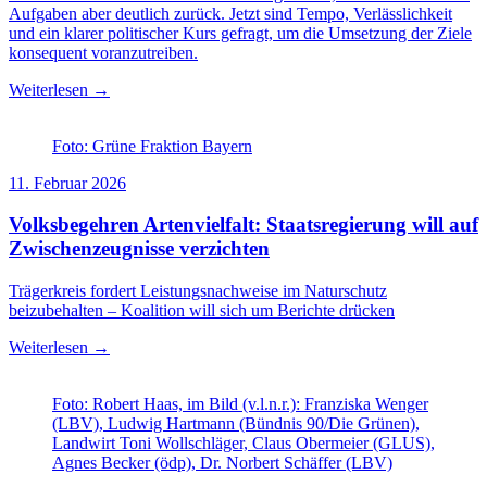
Aufgaben aber deutlich zurück. Jetzt sind Tempo, Verlässlichkeit
und ein klarer politischer Kurs gefragt, um die Umsetzung der Ziele
konsequent voranzutreiben.
Weiterlesen →
Foto: Grüne Fraktion Bayern
11. Februar 2026
Volksbegehren Artenvielfalt: Staatsregierung will auf
Zwischenzeugnisse verzichten
Trägerkreis fordert Leistungsnachweise im Naturschutz
beizubehalten – Koalition will sich um Berichte drücken
Weiterlesen →
Foto: Robert Haas, im Bild (v.l.n.r.): Franziska Wenger
(LBV), Ludwig Hartmann (Bündnis 90/Die Grünen),
Landwirt Toni Wollschläger, Claus Obermeier (GLUS),
Agnes Becker (ödp), Dr. Norbert Schäffer (LBV)