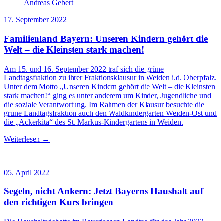
Andreas Gebert
17. September 2022
Familienland Bayern: Unseren Kindern gehört die
Welt – die Kleinsten stark machen!
Am 15. und 16. September 2022 traf sich die grüne
Landtagsfraktion zu ihrer Fraktionsklausur in Weiden i.d. Oberpfalz.
Unter dem Motto „Unseren Kindern gehört die Welt – die Kleinsten
stark machen!“ ging es unter anderem um Kinder, Jugendliche und
die soziale Verantwortung. Im Rahmen der Klausur besuchte die
grüne Landtagsfraktion auch den Waldkindergarten Weiden-Ost und
die „Ackerkita“ des St. Markus-Kindergartens in Weiden.
Weiterlesen →
05. April 2022
Segeln, nicht Ankern: Jetzt Bayerns Haushalt auf
den richtigen Kurs bringen