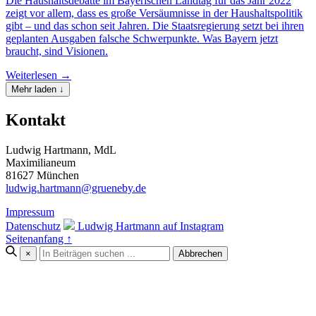
Die Haushaltsdebatte im Bayerischen Landtag für das Jahr 2022
zeigt vor allem, dass es große Versäumnisse in der Haushaltspolitik
gibt – und das schon seit Jahren. Die Staatsregierung setzt bei ihren
geplanten Ausgaben falsche Schwerpunkte. Was Bayern jetzt
braucht, sind Visionen.
Weiterlesen →
Mehr laden ↓
Kontakt
Ludwig Hartmann, MdL
Maximilianeum
81627 München
ludwig.hartmann@grueneby.de
Impressum
Datenschutz
Ludwig Hartmann auf Instagram
Seitenanfang ↑
×
Abbrechen