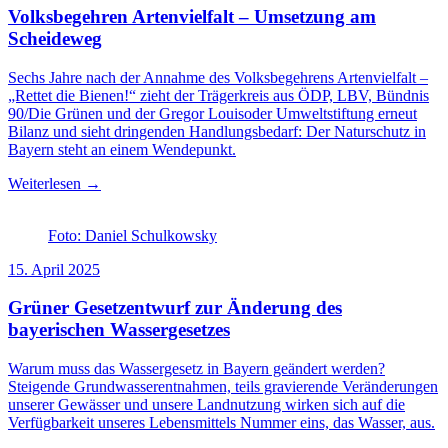
Volksbegehren Artenvielfalt – Umsetzung am
Scheideweg
Sechs Jahre nach der Annahme des Volksbegehrens Artenvielfalt –
„Rettet die Bienen!“ zieht der Trägerkreis aus ÖDP, LBV, Bündnis
90/Die Grünen und der Gregor Louisoder Umweltstiftung erneut
Bilanz und sieht dringenden Handlungsbedarf: Der Naturschutz in
Bayern steht an einem Wendepunkt.
Weiterlesen →
Foto: Daniel Schulkowsky
15. April 2025
Grüner Gesetzentwurf zur Änderung des
bayerischen Wassergesetzes
Warum muss das Wassergesetz in Bayern geändert werden?
Steigende Grundwasserentnahmen, teils gravierende Veränderungen
unserer Gewässer und unsere Landnutzung wirken sich auf die
Verfügbarkeit unseres Lebensmittels Nummer eins, das Wasser, aus.