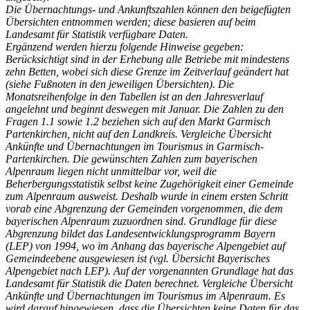
Die Übernachtungs- und Ankunftszahlen können den beigefügten
Übersichten entnommen werden; diese basieren auf beim
Landesamt für Statistik verfügbare Daten.
Ergänzend werden hierzu folgende Hinweise gegeben:
Berücksichtigt sind in der Erhebung alle Betriebe mit mindestens
zehn Betten, wobei sich diese Grenze im Zeitverlauf geändert hat
(siehe Fußnoten in den jeweiligen Übersichten). Die
Monatsreihenfolge in den Tabellen ist an den Jahresverlauf
angelehnt und beginnt deswegen mit Januar. Die Zahlen zu den
Fragen 1.1 sowie 1.2 beziehen sich auf den Markt Garmisch
Partenkirchen, nicht auf den Landkreis. Vergleiche Übersicht
Ankünfte und Übernachtungen im Tourismus in Garmisch-
Partenkirchen. Die gewünschten Zahlen zum bayerischen
Alpenraum liegen nicht unmittelbar vor, weil die
Beherbergungsstatistik selbst keine Zugehörigkeit einer Gemeinde
zum Alpenraum ausweist. Deshalb wurde in einem ersten Schritt
vorab eine Abgrenzung der Gemeinden vorgenommen, die dem
bayerischen Alpenraum zuzuordnen sind. Grundlage für diese
Abgrenzung bildet das Landesentwicklungsprogramm Bayern
(LEP) von 1994, wo im Anhang das bayerische Alpengebiet auf
Gemeindeebene ausgewiesen ist (vgl. Übersicht Bayerisches
Alpengebiet nach LEP). Auf der vorgenannten Grundlage hat das
Landesamt für Statistik die Daten berechnet. Vergleiche Übersicht
Ankünfte und Übernachtungen im Tourismus im Alpenraum. Es
wird darauf hingewiesen, dass die Übersichten keine Daten für das