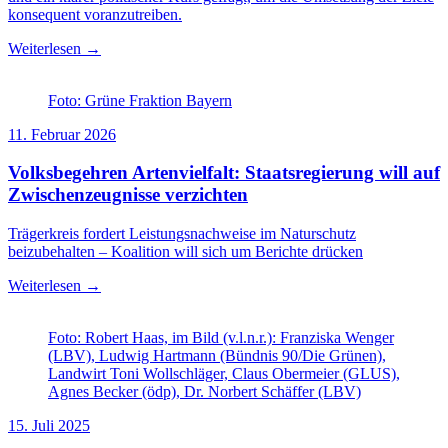
konsequent voranzutreiben.
Weiterlesen →
Foto: Grüne Fraktion Bayern
11. Februar 2026
Volksbegehren Artenvielfalt: Staatsregierung will auf
Zwischenzeugnisse verzichten
Trägerkreis fordert Leistungsnachweise im Naturschutz
beizubehalten – Koalition will sich um Berichte drücken
Weiterlesen →
Foto: Robert Haas, im Bild (v.l.n.r.): Franziska Wenger
(LBV), Ludwig Hartmann (Bündnis 90/Die Grünen),
Landwirt Toni Wollschläger, Claus Obermeier (GLUS),
Agnes Becker (ödp), Dr. Norbert Schäffer (LBV)
15. Juli 2025