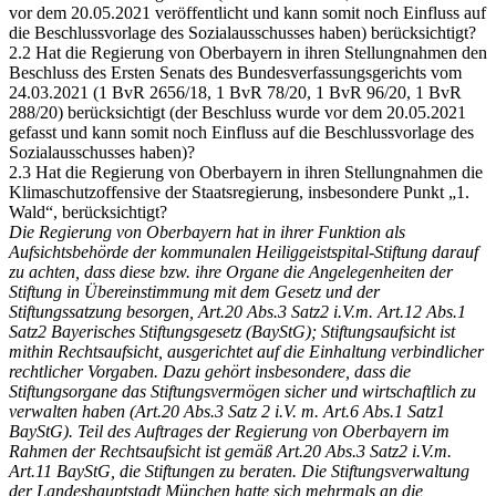
vor dem 20.05.2021 veröffentlicht und kann somit noch Einfluss auf
die Beschlussvorlage des Sozialausschusses haben) berücksichtigt?
2.2 Hat die Regierung von Oberbayern in ihren Stellungnahmen den
Beschluss des Ersten Senats des Bundesverfassungsgerichts vom
24.03.2021 (1 BvR 2656/18, 1 BvR 78/20, 1 BvR 96/20, 1 BvR
288/20) berücksichtigt (der Beschluss wurde vor dem 20.05.2021
gefasst und kann somit noch Einfluss auf die Beschlussvorlage des
Sozialausschusses haben)?
2.3 Hat die Regierung von Oberbayern in ihren Stellungnahmen die
Klimaschutzoffensive der Staatsregierung, insbesondere Punkt „1.
Wald“, berücksichtigt?
Die Regierung von Oberbayern hat in ihrer Funktion als
Aufsichtsbehörde der kommunalen Heiliggeistspital-Stiftung darauf
zu achten, dass diese bzw. ihre Organe die Angelegenheiten der
Stiftung in Übereinstimmung mit dem Gesetz und der
Stiftungssatzung
besorgen, Art.20 Abs.3 Satz2 i.V.m. Art.12 Abs.1
Satz2 Bayerisches Stiftungsgesetz
(BayStG); Stiftungsaufsicht ist
mithin Rechtsaufsicht, ausgerichtet auf die Einhaltung verbindlicher
rechtlicher Vorgaben. Dazu gehört insbesondere, dass die
Stiftungsorgane das
Stiftungsvermögen sicher und wirtschaftlich zu
verwalten haben (Art.20 Abs.3 Satz 2
i.V. m. Art.6 Abs.1 Satz1
BayStG).
Teil des Auftrages der Regierung von Oberbayern im
Rahmen der Rechtsaufsicht
ist gemäß Art.20 Abs.3 Satz2 i.V.m.
Art.11 BayStG, die Stiftungen zu beraten. Die
Stiftungsverwaltung
der Landeshauptstadt München hatte sich mehrmals an die