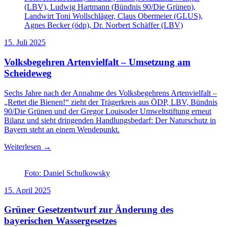
(LBV), Ludwig Hartmann (Bündnis 90/Die Grünen),
Landwirt Toni Wollschläger, Claus Obermeier (GLUS),
Agnes Becker (ödp), Dr. Norbert Schäffer (LBV)
15. Juli 2025
Volksbegehren Artenvielfalt – Umsetzung am
Scheideweg
Sechs Jahre nach der Annahme des Volksbegehrens Artenvielfalt –
„Rettet die Bienen!“ zieht der Trägerkreis aus ÖDP, LBV, Bündnis
90/Die Grünen und der Gregor Louisoder Umweltstiftung erneut
Bilanz und sieht dringenden Handlungsbedarf: Der Naturschutz in
Bayern steht an einem Wendepunkt.
Weiterlesen →
Foto: Daniel Schulkowsky
15. April 2025
Grüner Gesetzentwurf zur Änderung des
bayerischen Wassergesetzes