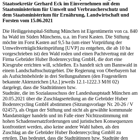
Staatssekretär Gerhard Eck im Einvernehmen mit dem
Staatsministerium für Umwelt und Verbraucherschutz und
dem Staatsministerium für Ernährung, Landwirtschaft und
Forsten vom 15.06.2021
Die Heiliggeistspital-Stiftung München ist Eigentümerin von ca. 840
ha Wald im Süden Münchens, u.a. im Forst Kasten. Die Stiftung
möchte im Forst Kasten auf 9,5 ha (um einer Vorprüfung der
Umweltverträglichkeitsprüfung [UVP] zu entgehen, die ab 10 ha
vorgeschrieben ist) den Wald roden und einen Pachtvertrag mit der
Firma Gebrüder Huber Bodenrecycling GmbH, die dort eine
Kiesgrube errichten will, schließen. Es handelt sich um Bannwald in
einem Landschaftsschutzgebiet. Die Regierung von Oberbayern hat
als Aufsichtsbehörde in drei Stellungnahmen (den Fragestellern
bekannte Aktenzeichen [Az.] jeweils 12.1-1222.3 M/H 02)
dargelegt, dass die Stadträtinnen bzw.
Stadträte, die im Sozialausschuss der Landeshauptstadt München am
20.05.2021 über die Zuschlagserteilung an die Gebrüder Huber
Bodenrecycling GmbH abstimmen (Sitzungsvorlage Nr. 20-26 / V
02457), als Organ der Stiftung und nicht als gewählte kommunale
Mandatsträger handeln und im Falle einer Nichtzustimmung mit
hohen Schadensersatzforderungen und juristischen Konsequenzen
konfrontiert werden, also keine andere Wahl haben, als den
Zuschlag an die Gebrüder Huber Bodenrecycling GmbH zu
erteilen. Das bedeutet, dass die Stadträtinnen bzw. Stadträte den