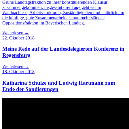
Grüne Landtagsfraktion zu ihrer konstituierenden Klausur
zusammengekommen. Insgesamt drei Tage geht es um
Wahlnachlese, Arbeitsstrukturen, Zuständigkeiten und natürlich um
die künftige, gute Zusammenarbeit als nun mehr stärkste
Oppositionsfraktion im Bayerischen Landtag.
Weiterlesen →
22. Oktober 2018
Meine Rede auf der Landesdelegierten Konferenz in
Regensburg
Weiterlesen →
18. Oktober 2018
Katharina Schulze und Ludwig Hartmann zum
Ende der Sondierungen