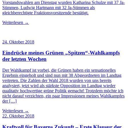
Vorstandswahlen am Dienstag wurden Katharina Schulze mit 37 Ja-
Stimmen, Ludwig Hartmann mit 32 Ja-Stimmen als
gleichberechtigte Fraktionsvorsitzende bestätigt.
Weiterlesen →
24. Oktober 2018
Eindrücke meines Grünen „Spitzen“-Wahlkampfs
der letzten Wochen
Der Wahlkampf ist vorbei, die Grünen haben ein sensationelles
Ergebnis eingeholt und sind nun mit 38 Abgeordneten im Landtag
vertreten. Die Zahlen der Wahl 2018 wurden von uns bereits
analysiert, jetzt wird als stärkste Opposition im Landtag wieder
qualitativ hochwertige grüne Politik gemacht! Trotzdem möchte ich
nicht darauf verzichten, ein paar Impressionen meines Wahlkampfes
der […]
Weiterlesen →
22. Oktober 2018
Kraftvoll für Bayerns Zukunft – Erste Klausur der