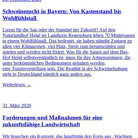
Schweinezucht in Bayern: Von Kastenstand bis
Wohlfühlstall
Luxus für die Sau oder der Standart der Zukunft? Auf den
Naturlandhof Heigl im Landkreis Regensburg leben 70 Muttersauen
in einem Wohlfühlstall. Das bedeutet, sie haben ständig Zugang zu
allen vier Klimazonen, viel Platz, Stroh zum herumwühlen und
spielen und werden nicht fixiert. Was für die Sauen auf dem Bio-
Hof Heigl selbstverständlich ist, muss für ihre Artgenossinnen, die
unter herkömmlichen Bedingungen gehalten werden,
eine Traumvorstellung sein. Die Realität in der Schweinehaltung
sieht in Deutschland nämlich ganz anders aus.
Weiterlesen →
31. März 2020
Forderungen und Maßnahmen für eine
zukunftsfähige Landwirtschaft
Wir brauchen ein Konzept, das langfristig den Kreis aus „Wachsen