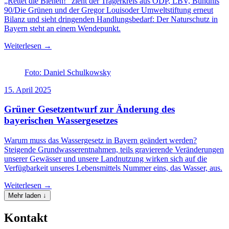
„Rettet die Bienen!“ zieht der Trägerkreis aus ÖDP, LBV, Bündnis
90/Die Grünen und der Gregor Louisoder Umweltstiftung erneut
Bilanz und sieht dringenden Handlungsbedarf: Der Naturschutz in
Bayern steht an einem Wendepunkt.
Weiterlesen →
Foto: Daniel Schulkowsky
15. April 2025
Grüner Gesetzentwurf zur Änderung des
bayerischen Wassergesetzes
Warum muss das Wassergesetz in Bayern geändert werden?
Steigende Grundwasserentnahmen, teils gravierende Veränderungen
unserer Gewässer und unsere Landnutzung wirken sich auf die
Verfügbarkeit unseres Lebensmittels Nummer eins, das Wasser, aus.
Weiterlesen →
Mehr laden ↓
Kontakt