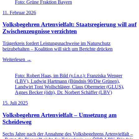
Foto: Grüne Fraktion Bayern
11. Februar 2026
Volksbegehren Artenvielfalt: Staatsregierung will auf
Zwischenzeugnisse verzichten
Trägerkreis fordert Leistungsnachweise im Naturschutz
beizubehalten – Koalition will sich um Berichte drücken
Weiterlesen →
Foto: Robert Haas, im Bild (v.l.n.r.): Franziska Wenger
(LBV), Ludwig Hartmann (Bündnis 90/Die Grünen),
Landwirt Toni Wollschläger, Claus Obermeier (GLUS),
Agnes Becker (ödp), Dr. Norbert Schäffer (LBV)
15. Juli 2025
Volksbegehren Artenvielfalt – Umsetzung am
Scheideweg
Sechs Jahre nach der Annahme des Volksbegehrens Artenvielfalt –