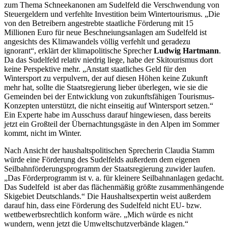
zum Thema Schneekanonen am Sudelfeld die Verschwendung von
Steuergeldern und verfehlte Investition beim Wintertourismus. „Die
von den Betreibern angestrebte staatliche Förderung mit 15
Millionen Euro für neue Beschneiungsanlagen am Sudelfeld ist
angesichts des Klimawandels völlig verfehlt und geradezu
ignorant“, erklärt der klimapolitische Sprecher
Ludwig Hartmann
.
Da das Sudelfeld relativ niedrig liege, habe der Skitourismus dort
keine Perspektive mehr. „Anstatt staatliches Geld für den
Wintersport zu verpulvern, der auf diesen Höhen keine Zukunft
mehr hat, sollte die Staatsregierung lieber überlegen, wie sie die
Gemeinden bei der Entwicklung von zukunftsfähigen Tourismus-
Konzepten unterstützt, die nicht einseitig auf Wintersport setzen.“
Ein Experte habe im Ausschuss darauf hingewiesen, dass bereits
jetzt ein Großteil der Übernachtungsgäste in den Alpen im Sommer
kommt, nicht im Winter.
Nach Ansicht der haushaltspolitischen Sprecherin Claudia Stamm
würde eine Förderung des Sudelfelds außerdem dem eigenen
Seilbahnförderungsprogramm der Staatsregierung zuwider laufen.
„Das Förderprogramm ist v. a. für kleinere Seilbahnanlagen gedacht.
Das Sudelfeld ist aber das flächenmäßig größte zusammenhängende
Skigebiet Deutschlands.“ Die Haushaltsexpertin weist außerdem
darauf hin, dass eine Förderung des Sudelfeld nicht EU- bzw.
wettbewerbsrechtlich konform wäre. „Mich würde es nicht
wundern, wenn jetzt die Umweltschutzverbände klagen.“