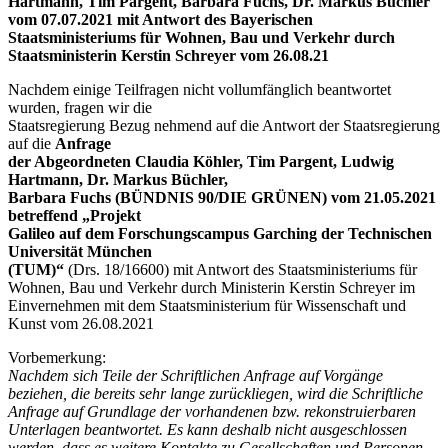
Hartmann, Tim Pargent, Barbara Fuchs, Dr. Markus Büchler
vom 07.07.2021 mit Antwort des Bayerischen
Staatsministeriums für Wohnen, Bau und Verkehr durch
Staatsministerin Kerstin Schreyer vom 26.08.21
Nachdem einige Teilfragen nicht vollumfänglich beantwortet
wurden, fragen wir die
Staatsregierung Bezug nehmend auf die Antwort der Staatsregierung
auf die
Anfrage
der Abgeordneten Claudia Köhler, Tim Pargent, Ludwig
Hartmann, Dr. Markus Büchler,
Barbara Fuchs (BÜNDNIS 90/DIE GRÜNEN) vom 21.05.2021
betreffend „Projekt
Galileo auf dem Forschungscampus Garching der Technischen
Universität München
(TUM)“
(Drs. 18/16600) mit Antwort des Staatsministeriums für
Wohnen, Bau und Verkehr durch Ministerin Kerstin Schreyer im
Einvernehmen mit dem Staatsministerium für Wissenschaft und
Kunst vom 26.08.2021
Vorbemerkung:
Nachdem sich Teile der Schriftlichen Anfrage auf Vorgänge
beziehen, die bereits sehr lange zurückliegen, wird die Schriftliche
Anfrage auf Grundlage der vorhandenen bzw. rekonstruierbaren
Unterlagen beantwortet. Es kann deshalb nicht ausgeschlossen
werden, dass es weitere Kontakte zu Gesellschaften und Personen