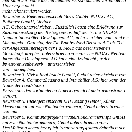
hier kann der Name der handelnden Person aus den vorhandenen
Unterlagen nicht
mehr rekonstruiert werden.
Bewerber 2: Bietergemeinschaft MoTo GmbH, NIDAG AG,
Pöttinger GmbH, Lindner
AG, Gebot unterschrieben . Zusätzlich liegen eine Erklärung zur
Zusammensetzung der Bietergemeinschaft der Firma NIDAG
Neubau Immobilien Development
AG; unterschrieben von , und ein
Mietangebot Garching der Fa. Bambooland Betriebs AG als Teil
der Angebotsunterlagen der Fa. MoTo das beschriebenen
Marketingkonzeptes; unterschrieben von vor. Die NIDAG Neubau
Immobilien
Development AG hatte eine Vollmacht für den
Investorenwettbewerb – unterschrieben
von – abgegeben.
Bewerber 3: Vivico Real Estate GmbH, Gebot unterschrieben von
Bewerber 4: CommerzLeasing und Immobilien AG; hier kann der
Name der handelnden
Person aus den vorhandenen Unterlagen nicht mehr rekonstruiert
werden.
Bewerber 5: Bietergemeinschaft LHI Leasing GmbH, Züblin
Development mit zwei Nachunternehmern, Gebot unterschrieben
von und .
Bewerber 6: Kommunalprojekt PrivatePublicPartnerships GmbH
mit zwei Nachunternehmern, Gebot unterschrieben von .
Des Weiteren liegen bezüglich Finanzierungsfragen Schreiben der