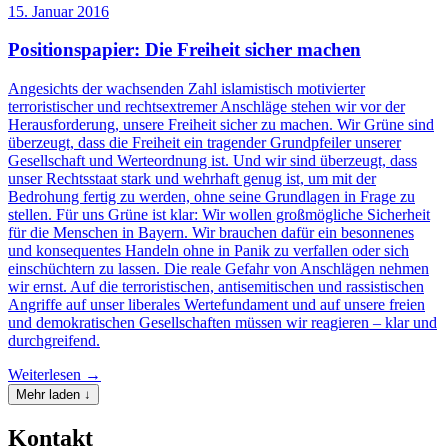
15. Januar 2016
Positionspapier: Die Freiheit sicher machen
Angesichts der wachsenden Zahl islamistisch motivierter
terroristischer und rechtsextremer Anschläge stehen wir vor der
Herausforderung, unsere Freiheit sicher zu machen. Wir Grüne sind
überzeugt, dass die Freiheit ein tragender Grundpfeiler unserer
Gesellschaft und Werteordnung ist. Und wir sind überzeugt, dass
unser Rechtsstaat stark und wehrhaft genug ist, um mit der
Bedrohung fertig zu werden, ohne seine Grundlagen in Frage zu
stellen. Für uns Grüne ist klar: Wir wollen großmögliche Sicherheit
für die Menschen in Bayern. Wir brauchen dafür ein besonnenes
und konsequentes Handeln ohne in Panik zu verfallen oder sich
einschüchtern zu lassen. Die reale Gefahr von Anschlägen nehmen
wir ernst. Auf die terroristischen, antisemitischen und rassistischen
Angriffe auf unser liberales Wertefundament und auf unsere freien
und demokratischen Gesellschaften müssen wir reagieren – klar und
durchgreifend.
Weiterlesen →
Mehr laden ↓
Kontakt