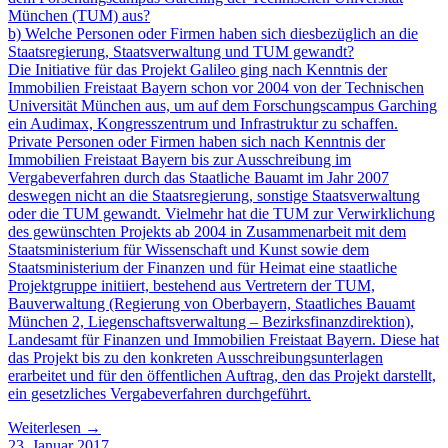
München (TUM) aus?
b) Welche Personen oder Firmen haben sich diesbezüglich an die
Staatsregierung, Staatsverwaltung und TUM gewandt?
Die Initiative für das Projekt Galileo ging nach Kenntnis der
Immobilien Freistaat Bayern schon vor 2004 von der Technischen
Universität München aus, um auf dem Forschungscampus Garching
ein Audimax, Kongresszentrum und Infrastruktur zu schaffen.
Private Personen oder Firmen haben sich nach Kenntnis der
Immobilien Freistaat Bayern bis zur Ausschreibung im
Vergabeverfahren durch das Staatliche Bauamt im Jahr 2007
deswegen nicht an die Staatsregierung, sonstige Staatsverwaltung
oder die TUM gewandt. Vielmehr hat die TUM zur Verwirklichung
des gewünschten Projekts ab 2004 in Zusammenarbeit mit dem
Staatsministerium für Wissenschaft und Kunst sowie dem
Staatsministerium der Finanzen und für Heimat eine staatliche
Projektgruppe initiiert, bestehend aus Vertretern der TUM,
Bauverwaltung (Regierung von Oberbayern, Staatliches Bauamt
München 2, Liegenschaftsverwaltung – Bezirksfinanzdirektion),
Landesamt für Finanzen und Immobilien Freistaat Bayern. Diese hat
das Projekt bis zu den konkreten Ausschreibungsunterlagen
erarbeitet und für den öffentlichen Auftrag, den das Projekt darstellt,
ein gesetzliches Vergabeverfahren durchgeführt.
Weiterlesen →
23. Januar 2017