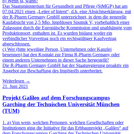
b) Wenn ja, wann?
Das Staatsministerium für Gesundheit und Pflege (StMGP) hat am
07.04.2021 einen „Letter of Intent“, d.h. eine Absichtserklärung, mit
der R-Pharm Germany GmbH unterzeichnet, in dem die generelle
Kaufabsicht von 2,5 Mio. Impfdosen Sputnik V, vorbehaltlich einer
Zulassung durch die Europäische Kommission und unabhängig vom
Produktionsort, enthalten ist. Es wurden bislang weder ein
verbindlicher Vorvertrag noch ein rechtsgültiger Kaufvertrag
abgeschlossen.
c) Wer (bitte jeweilige Person, Unternehmen oder Kanzlei
benennen) hat den Kontakt zur Firma R-Pharm Germany oder
einem anderen Unternehmen in dieser Sache hergestellt?
Die R-Pharm Germany GmbH hat der Staatsregierung proaktiv ein
Angebot zur Beschaffung des Impfstoffs unterbreitet.
Weiterlesen →
21. Juni 2021
Projekt Galileo auf dem Forschungscampus
Garching der Technischen Universität München
(TUM)
1. a) Von wem, welchen Personen, welchen Gesellschaften oder
Institutionen ging die Initiative für das Erbbauprojekt „Galileo“ auf
dem Forschungscampus Garching der Technischen Universität