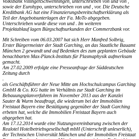
Volksbank VillingenSchwenningen, unterschrieben von und von ,
sowie der Eurohypo,
unterschrieben von und , vor. Die Deutsche
Kreditbank AG hat
eine Finanzierungsbereitschaftserklärung als
Teil der Angebotsunterlagen der Fa. MoTo
abgegeben.
Unterschrieben wurde diese von und . Im weiteren
Projektablauf lagen Bürgschaftsurkunden der Commerzbank vor.
Mit Schreiben vom 06.03.2007 hat sich Herr Manfred Solbrig,
Erster Bürgermeister
der Stadt Garching, an das Staatliche Bauamt
München 2 gewandt und auf Bedenken
des zum geplanten Gebäude
benachbarten Max-Planck-Instituts für Plasmaphysik aufmerksam
gemacht.
Am 27.02.2009 erfolgte eine Presseanfrage der Süddeutschen
Zeitung durch
.
als Geschäftsführer der Neue Mitte am Hochschulcampus Garching
GmbH & Co. KG hatte im Verhältnis zur Stadt Garching im
Bebauungsplanverfahren im
November 2013 aus der Kanzlei
Sauter & Wurm beauftragt, die wiederum
bei der Immobilien
Freistaat Bayern eine Bestätigung gegenüber der Stadt Garching
erbeten hat, welche die Immobilien Freistaat Bayern auch
abgegeben hat.
Am 17.12.2014 wurde eine Nutzungsvereinbarung zwischen der
Realotel Hotelbetriebsgesellschaft mbH (Unterschrift unleserlich),
der Technischen Universität München und der Immobilien Freistaat