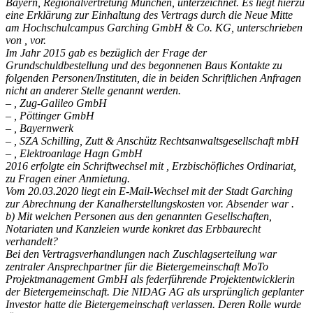
Bayern, Regionalvertretung München, unterzeichnet. Es liegt hierzu
eine Erklärung zur Einhaltung des Vertrags durch die Neue Mitte
am Hochschulcampus Garching GmbH & Co. KG, unterschrieben
von , vor.
Im Jahr 2015 gab es bezüglich der Frage der
Grundschuldbestellung und des begonnenen Baus Kontakte zu
folgenden Personen/Instituten, die in beiden Schriftlichen
Anfragen
nicht an anderer Stelle genannt werden.
– , Zug-Galileo GmbH
– , Pöttinger GmbH
– , Bayernwerk
– , SZA Schilling, Zutt & Anschütz Rechtsanwaltsgesellschaft mbH
– , Elektroanlage Hagn GmbH
2016 erfolgte ein Schriftwechsel mit , Erzbischöfliches Ordinariat,
zu Fragen
einer Anmietung.
Vom 20.03.2020 liegt ein E-Mail-Wechsel mit der Stadt Garching
zur Abrechnung
der Kanalherstellungskosten vor. Absender war .
b) Mit welchen Personen aus den genannten Gesellschaften,
Notariaten und
Kanzleien wurde konkret das Erbbaurecht
verhandelt?
Bei den Vertragsverhandlungen nach Zuschlagserteilung war
zentraler Ansprechpartner
für die Bietergemeinschaft MoTo
Projektmanagement GmbH als federführende
Projektentwicklerin
der Bietergemeinschaft. Die NIDAG AG als ursprünglich geplanter
Investor hatte die Bietergemeinschaft verlassen. Deren Rolle wurde