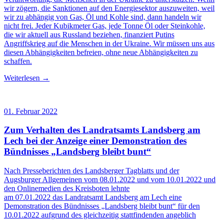
wir zögern, die Sanktionen auf den Energiesektor auszuweiten, weil
wir zu abhängig von Gas, Öl und Kohle sind, dann handeln wir
nicht frei. Jeder Kubikmeter Gas, jede Tonne Öl oder Steinkohle,
die wir aktuell aus Russland beziehen, finanziert Putins
Angriffskrieg auf die Menschen in der Ukraine. Wir müssen uns aus
diesen Abhängigkeiten befreien, ohne neue Abhängigkeiten zu
schaffen.
Weiterlesen →
01. Februar 2022
Zum Verhalten des Landratsamts Landsberg am
Lech bei der Anzeige einer Demonstration des
Bündnisses „Landsberg bleibt bunt“
Nach Presseberichten des Landsberger Tagblatts und der
Augsburger Allgemeinen vom 08.01.2022 und vom 10.01.2022 und
den Onlinemedien des Kreisboten lehnte
am 07.01.2022 das Landratsamt Landsberg am Lech eine
Demonstration des Bündnisses „Landsberg bleibt bunt“ für den
10.01.2022 aufgrund des gleichzeitig stattfindenden angeblich