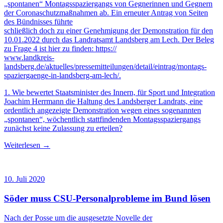
„spontanen“ Montagsspaziergangs von Gegnerinnen und Gegnern
der Coronaschutzmaßnahmen ab. Ein erneuter Antrag von Seiten
des Bündnisses führte
schließlich doch zu einer Genehmigung der Demonstration für den
10.01.2022 durch das Landratsamt Landsberg am Lech. Der Beleg
zu Frage 4 ist hier zu finden: https://
www.landkreis-
landsberg.de/aktuelles/pressemitteilungen/detail/eintrag/montags-
spaziergaenge-in-landsberg-am-lech/.
1. Wie bewertet Staatsminister des Innern, für Sport und Integration
Joachim Herrmann die Haltung des Landsberger Landrats, eine
ordentlich angezeigte Demonstration wegen eines sogenannten
„spontanen“, wöchentlich stattfindenden Montagsspaziergangs
zunächst keine Zulassung zu erteilen?
Weiterlesen →
10. Juli 2020
Söder muss CSU-Personalprobleme im Bund lösen
Nach der Posse um die ausgesetzte Novelle der