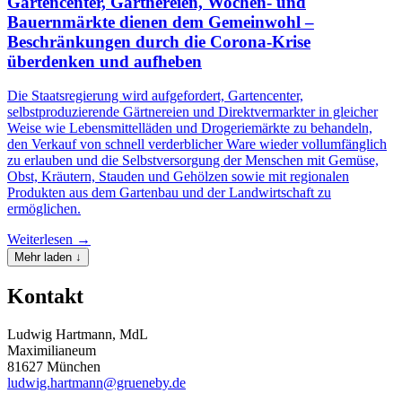
Gartencenter, Gärtnereien, Wochen- und
Bauernmärkte dienen dem Gemeinwohl –
Beschränkungen durch die Corona-Krise
überdenken und aufheben
Die Staatsregierung wird aufgefordert, Gartencenter,
selbstproduzierende Gärtnereien und Direktvermarkter in gleicher
Weise wie Lebensmittelläden und Drogeriemärkte zu behandeln,
den Verkauf von schnell verderblicher Ware wieder vollumfänglich
zu erlauben und die Selbstversorgung der Menschen mit Gemüse,
Obst, Kräutern, Stauden und Gehölzen sowie mit regionalen
Produkten aus dem Gartenbau und der Landwirtschaft zu
ermöglichen.
Weiterlesen →
Mehr laden ↓
Kontakt
Ludwig Hartmann, MdL
Maximilianeum
81627 München
ludwig.hartmann@grueneby.de