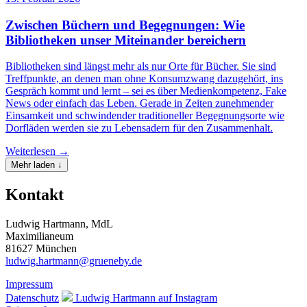
Zwischen Büchern und Begegnungen: Wie
Bibliotheken unser Miteinander bereichern
Bibliotheken sind längst mehr als nur Orte für Bücher. Sie sind
Treffpunkte, an denen man ohne Konsumzwang dazugehört, ins
Gespräch kommt und lernt – sei es über Medienkompetenz, Fake
News oder einfach das Leben. Gerade in Zeiten zunehmender
Einsamkeit und schwindender traditioneller Begegnungsorte wie
Dorfläden werden sie zu Lebensadern für den Zusammenhalt.
Weiterlesen →
Mehr laden ↓
Kontakt
Ludwig Hartmann, MdL
Maximilianeum
81627 München
ludwig.hartmann@grueneby.de
Impressum
Datenschutz
Ludwig Hartmann auf Instagram