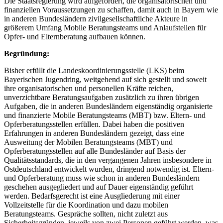
Die Staatsregierung wird aufgefordert, die organisatorischen und
finanziellen Voraussetzungen zu schaffen, damit auch in Bayern wie
in anderen Bundesländern zivilgesellschaftliche Akteure in
größerem Umfang Mobile Beratungsteams und Anlaufstellen für
Opfer- und Elternberatung aufbauen können.
Begründung:
Bisher erfüllt die Landeskoordinierungsstelle (LKS) beim
Bayerischen Jugendring, weitgehend auf sich gestellt und soweit
ihre organisatorischen und personellen Kräfte reichen,
unverzichtbare Beratungsaufgaben zusätzlich zu ihren übrigen
Aufgaben, die in anderen Bundesländern eigenständig organisierte
und finanzierte Mobile Beratungsteams (MBT) bzw. Eltern- und
Opferberatungsstellen erfüllen. Dabei haben die positiven
Erfahrungen in anderen Bundesländern gezeigt, dass eine
Ausweitung der Mobilen Beratungsteams (MBT) und
Opferberatungsstellen auf alle Bundesländer auf Basis der
Qualitätsstandards, die in den vergangenen Jahren insbesondere in
Ostdeutschland entwickelt wurden, dringend notwendig ist. Eltern-
und Opferberatung muss wie schon in anderen Bundesländern
geschehen ausgegliedert und auf Dauer eigenständig geführt
werden. Bedarfsgerecht ist eine Ausgliederung mit einer
Vollzeitstelle für die Koordination und dazu mobilen
Beratungsteams. Gespräche sollten, nicht zuletzt aus
Sicherheitsgründen, jeweils von zwei Personen geführt werden, was