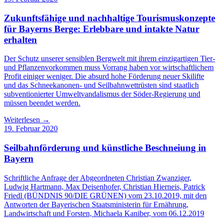
Zukunftsfähige und nachhaltige Tourismuskonzepte
für Bayerns Berge: Erlebbare und intakte Natur
erhalten
Der Schutz unserer sensiblen Bergwelt mit ihrem einzigartigen Tier-
und Pflanzenvorkommen muss Vorrang haben vor wirtschaftlichem
Profit einiger weniger. Die absurd hohe Förderung neuer Skilifte
und das Schneekanonen- und Seilbahnwettrüsten sind staatlich
subventionierter Umweltvandalismus der Söder-Regierung und
müssen beendet werden.
Weiterlesen →
19. Februar 2020
Seilbahnförderung und künstliche Beschneiung in
Bayern
Schriftliche Anfrage der Abgeordneten Christian Zwanziger,
Ludwig Hartmann, Max Deisenhofer, Christian Hierneis, Patrick
Friedl (BÜNDNIS 90/DIE GRÜNEN) vom 23.10.2019, mit den
Antworten der Bayerischen Staatsministerin für Ernährung,
Landwirtschaft und Forsten, Michaela Kaniber, vom 06.12.2019