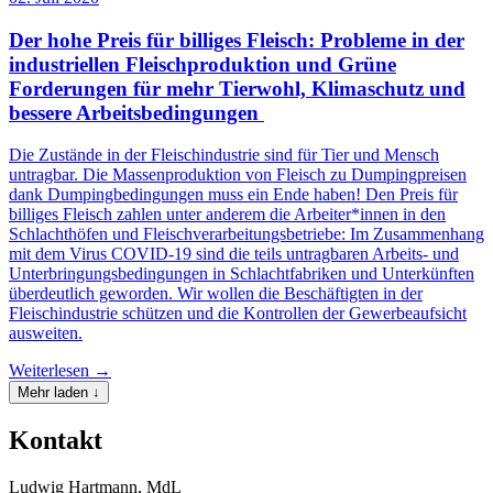
Der hohe Preis für billiges Fleisch: Probleme in der
industriellen Fleischproduktion und Grüne
Forderungen für mehr Tierwohl, Klimaschutz und
bessere Arbeitsbedingungen
Die Zustände in der Fleischindustrie sind für Tier und Mensch
untragbar. Die Massenproduktion von Fleisch zu Dumpingpreisen
dank Dumpingbedingungen muss ein Ende haben! Den Preis für
billiges Fleisch zahlen unter anderem die Arbeiter*innen in den
Schlachthöfen und Fleischverarbeitungsbetriebe: Im Zusammenhang
mit dem Virus COVID-19 sind die teils untragbaren Arbeits- und
Unterbringungsbedingungen in Schlachtfabriken und Unterkünften
überdeutlich geworden. Wir wollen die Beschäftigten in der
Fleischindustrie schützen und die Kontrollen der Gewerbeaufsicht
ausweiten.
Weiterlesen →
Mehr laden ↓
Kontakt
Ludwig Hartmann, MdL