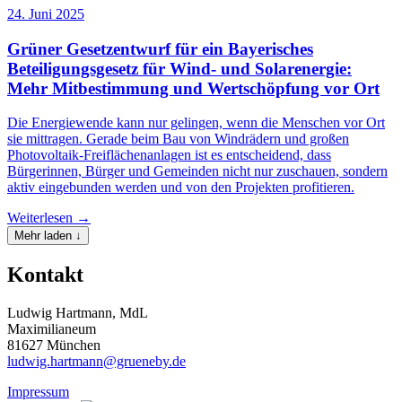
24. Juni 2025
Grüner Gesetzentwurf für ein Bayerisches
Beteiligungsgesetz für Wind- und Solarenergie:
Mehr Mitbestimmung und Wertschöpfung vor Ort
Die Energiewende kann nur gelingen, wenn die Menschen vor Ort
sie mittragen. Gerade beim Bau von Windrädern und großen
Photovoltaik-Freiflächenanlagen ist es entscheidend, dass
Bürgerinnen, Bürger und Gemeinden nicht nur zuschauen, sondern
aktiv eingebunden werden und von den Projekten profitieren.
Weiterlesen →
Mehr laden ↓
Kontakt
Ludwig Hartmann, MdL
Maximilianeum
81627 München
ludwig.hartmann@grueneby.de
Impressum