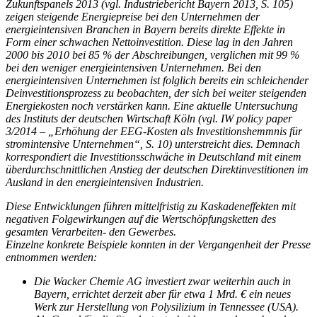
Zukunftspanels 2013 (vgl. Industriebericht Bayern 2013, S. 105)
zeigen steigende Energiepreise bei den Unternehmen der
energieintensiven Branchen in Bayern bereits direkte Effekte in
Form einer schwachen Nettoinvestition. Diese lag in den Jahren
2000 bis 2010 bei 85 % der Abschreibungen, verglichen mit 99 %
bei den weniger energieintensiven Unternehmen. Bei den
energieintensiven Unternehmen ist folglich bereits ein schleichender
Deinvestitionsprozess zu beobachten, der sich bei weiter steigenden
Energiekosten noch verstärken kann. Eine aktuelle Untersuchung
des Instituts der deutschen Wirtschaft Köln (vgl. IW policy paper
3/2014 – „Erhöhung der EEG-Kosten als Investitionshemmnis für
stromintensive Unternehmen“, S. 10) unterstreicht dies. Demnach
korrespondiert die Investitionsschwäche in Deutschland mit einem
überdurchschnittlichen Anstieg der deutschen Direktinvestitionen im
Ausland in den energieintensiven Industrien.
Diese Entwicklungen führen mittelfristig zu Kaskadeneffekten mit
negativen Folgewirkungen auf die Wertschöpfungsketten des
gesamten Verarbeiten- den Gewerbes.
Einzelne konkrete Beispiele konnten in der Vergangenheit der Presse
entnommen werden:
Die Wacker Chemie AG investiert zwar weiterhin auch in
Bayern, errichtet derzeit aber für etwa 1 Mrd. € ein neues
Werk zur Herstellung von Polysilizium in Tennessee (USA).