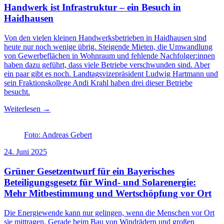
Handwerk ist Infrastruktur – ein Besuch in
Haidhausen
Von den vielen kleinen Handwerksbetrieben in Haidhausen sind
heute nur noch wenige übrig. Steigende Mieten, die Umwandlung
von Gewerbeflächen in Wohnraum und fehlende Nachfolger:innen
haben dazu geführt, dass viele Betriebe verschwunden sind. Aber
ein paar gibt es noch. Landtagsvizepräsident Ludwig Hartmann und
sein Fraktionskollege Andi Krahl haben drei dieser Betriebe
besucht.
Weiterlesen →
Foto: Andreas Gebert
24. Juni 2025
Grüner Gesetzentwurf für ein Bayerisches
Beteiligungsgesetz für Wind- und Solarenergie:
Mehr Mitbestimmung und Wertschöpfung vor Ort
Die Energiewende kann nur gelingen, wenn die Menschen vor Ort
sie mittragen. Gerade beim Bau von Windrädern und großen