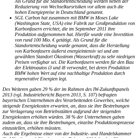
Als Grund für die Standortentscheidung werden neben der
Reduzierung von Wechselkursrisiken vor allem auch die
hohen Energiepreise in Deutschland genannt.
SGL Carbon hat zusammen mit BMW in Moses Lake
(Washington State, USA) eine Fabrik zur Großproduktion von
Karbonfasern errichtet, die im September 2011 ihre
Produktion aufgenommen hat. Hierfür wurde eine Investition
von rund 100 Mio. € getätigt. Als Grund für die
Standortentscheidung wurde genannt, dass die Herstellung
von Karbonfasern äußerst energieintensiv sei und am
gewählten Standort Ökostrom (Wasserkraft) zu sehr niedrigen
Preisen verfügbar sei. Die Karbonfasern werden für den Bau
der Elektroautos i3 und i8 verwendet, bei deren Produktion
BMW hohen Wert auf eine nachhaltige Produktion durch
regenerative Energien legt.
Des Weiteren gaben 29 % der im Rahmen des IW-Zukunftspanels
2013 (vgl. Industriebericht Bayern 2013, S. 107) befragten
bayerischen Unternehmen des Verarbeitenden Gewerbes, welche
steigende Energiekosten erwarten, an, dass sie ihre Bestrebungen
zur Verlagerung von Betriebsstätten aufgrund der steigenden
Energiekosten erhöhen würden. 38 % der Unternehmen gaben
zudem an, dass sie ihre Bestrebungen, einzelne Produktionsprozesse
einzustellen, erhöhen müssten.
Auch die Ergebnisse einer von der Industrie- und Handelskammer