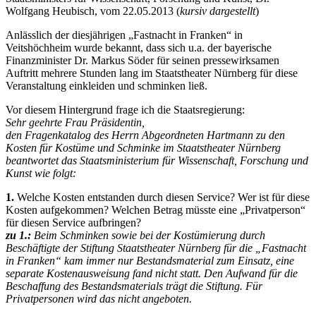
Wolfgang Heubisch, vom 22.05.2013 (
kursiv dargestellt
)
Anlässlich der diesjährigen „Fastnacht in Franken“ in
Veitshöchheim wurde bekannt, dass sich u.a. der bayerische
Finanzminister Dr. Markus Söder für seinen pressewirksamen
Auftritt mehrere Stunden lang im Staatstheater Nürnberg für diese
Veranstaltung einkleiden und schminken ließ.
Vor diesem Hintergrund frage ich die Staatsregierung:
Sehr geehrte Frau Präsidentin,
den Fragenkatalog des Herrn Abgeordneten Hartmann zu den
Kosten für Kostüme und Schminke im Staatstheater Nürnberg
beantwortet das Staatsministerium für Wissenschaft, Forschung und
Kunst wie folgt:
1.
Welche Kosten entstanden durch diesen Service? Wer ist für diese
Kosten aufgekommen? Welchen Betrag müsste eine „Privatperson“
für diesen Service aufbringen?
zu 1.:
Beim Schminken sowie bei der Kostümierung durch
Beschäftigte der Stiftung Staatstheater Nürnberg für die „Fastnacht
in Franken“ kam immer nur Bestandsmaterial zum Einsatz, eine
separate Kostenausweisung fand nicht statt. Den Aufwand für die
Beschaffung des Bestandsmaterials trägt die Stiftung. Für
Privatpersonen wird das nicht angeboten.