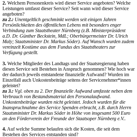
2.
Welchem Personenkreis wird dieser Service angeboten? Welche
Leistungen umfasst dieser Service? Seit wann wird dieser Service
angeboten?
zu 2.:
Unentgeltlich geschminkt werden seit einigen Jahren
Persönlichkeiten des öffentlichen Lebens mit besonders enger
Verbindung zum Staatstheater Nürnberg (z.B. Ministerpräsident
a.D. Dr. Günther Beckstein, MdL; Oberbürgermeister Dr. Ulrich
Maly; Staatsminister Dr. Markus Söder). Auf Wunsch wurden zudem
vereinzelt Kostüme aus dem Fundus des Staatstheaters zur
Verfügung gestellt.
3.
Welche Mitglieder des Landtags und der Staatsregierung haben
diesen Service seit Bestehen in Anspruch genommen? Wie hoch war
der dadurch jeweils entstandene finanzielle Aufwand? Wurden im
Einzelfall auch Unkostenbeiträge seitens der Servicenehmer*innen
geleistet?
zu 3.:
Vgl. oben zu 2. Der finanzielle Aufwand umfasste neben dem
Verbrauch von Bestandsmaterial den Personalaufwand.
Unkostenbeiträge wurden nicht geleistet. Jedoch wurden für die
Inanspruchnahme des Service Spenden erbracht, z.B. durch Herrn
Staatsminister Dr. Markus Söder in Höhe von insgesamt 500 Euro
an den Förderverein der Freunde der Staatsoper Nürnberg e.V..
4.
Auf welche Summe belaufen sich die Kosten, die seit dem
Bestehen des Services entstanden sind?