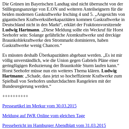
Die Grünen im Bayerischen Landtag sind nicht überrascht von der
Stilllegungsanzeige von E.ON und weiteren Anteilseignern für die
beiden modernen Gaskraftwerke Irsching 4 und 5. „Angesichts von
gigantischen Kraftwerksüberkapazitäten kommen Gaskraftwerke in
Deutschland nicht in den Markt“, erklärt der Fraktionsvorsitzende
Ludwig Hartmann
. „Diese Meldung sollte ein Weckruf für Horst
Seehofer sein: Solange gefährliche Atomkraftwerke und dreckige
Braunkohlekraftwerke den Strommarkt dominieren, haben
Gaskraftwerke wenig Chancen.“
Es müssten deshalb Überkapazitäten abgebaut werden. „Es ist mir
völlig unverständlich, wie die Union gegen Gabriels Pläne einer
geringfügigen Reduzierung der Braunkohle Sturm laufen kann.“
Horst Seehofer müsse nun ein weiteres Thema klären.
Ludwig
Hartmann
: „Schade, dass jetzt so hocheffiziente Kraftwerke zum
Spielball von Seehofers undurchdachten Rangeleien mit der
Bundesregierung werden.“
++++++++++
Presseartikel im Merkur vom 30.03.2015
Meldung auf IWR Online vom gleichen Tage
Pressebericht im Hamburger Abendblatt vom 31.03.2015