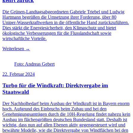
kehrt zurück
Die Grünen-Landtagsabgeordneten Gabriele Triebel und Ludwig
Hartmann begrüßen die Umsetzung ihrer Forderung, über 80
Uniper-Wasserkraftwerken in die öffentliche Hand zurückzuführen.
Dies stärkt die Energiesicherheit, den Klimaschutz und bietet
ökologische Verbesserungen für die Flusslandschaft sowie
wirtschaftliche Vorteile.
Weiterlesen →
Foto: Andreas Gebert
22. Februar 2024
Turbo für die Windkraft: Direktvergabe im
Staatswald
Der Nachholbedarf beim Ausbau der Windkraft ist in Bayern enorm
hoch. Aufgrund des Einbruchs beim Zubau und bei den
Genehmigungsanträgen durch die 10H-Regelung findet nahezu kein
Ausbau im flächengrößten deutschen Bundesland statt. Deshalb ist
wichtig, dass nun auf allen Ebenen aktiv gegengesteuert wird und
bewährte Modelle, wie die Direktvergabe von Windflächen bei den