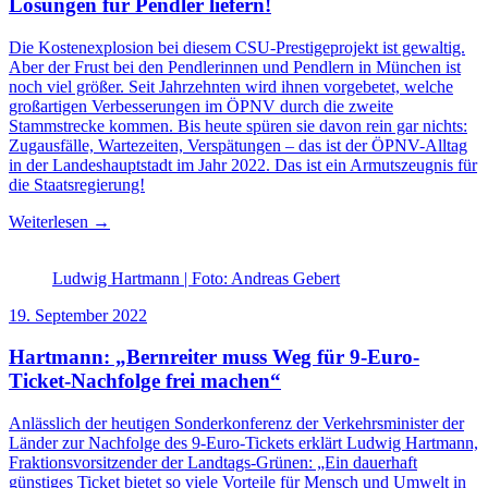
Lösungen für Pendler liefern!
Die Kostenexplosion bei diesem CSU-Prestigeprojekt ist gewaltig.
Aber der Frust bei den Pendlerinnen und Pendlern in München ist
noch viel größer. Seit Jahrzehnten wird ihnen vorgebetet, welche
großartigen Verbesserungen im ÖPNV durch die zweite
Stammstrecke kommen. Bis heute spüren sie davon rein gar nichts:
Zugausfälle, Wartezeiten, Verspätungen – das ist der ÖPNV-Alltag
in der Landeshauptstadt im Jahr 2022. Das ist ein Armutszeugnis für
die Staatsregierung!
Weiterlesen →
Ludwig Hartmann | Foto: Andreas Gebert
19. September 2022
Hartmann: „Bernreiter muss Weg für 9-Euro-
Ticket-Nachfolge frei machen“
Anlässlich der heutigen Sonderkonferenz der Verkehrsminister der
Länder zur Nachfolge des 9-Euro-Tickets erklärt Ludwig Hartmann,
Fraktionsvorsitzender der Landtags-Grünen: „Ein dauerhaft
günstiges Ticket bietet so viele Vorteile für Mensch und Umwelt in