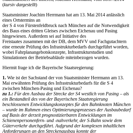
(
kursiv dargestellt
)
Staatsminister Joachim Herrmann hat am 13. Mai 2014 anlässlich
eines Ortstermins an
der S 4 von Fürstenfeldbruck nach München auf die Notwendigkeit
des Baus eines dritten Gleises zwischen Eichenau und Pasing
hingewiesen. Außerdem sei auf Initiative des
Freistaates zusammen mit der DB, dem MVV und Fachgutachtern
eine erneute Prüfung des Infrastrukturbedarfs durchgeführt worden,
wobei Fahrplanangebotskonzepte, Infrastrukturstudien und
Simulationen der Betriebsabläufe miteinbezogen wurden.
Hiermit frage ich die Bayerische Staatsregierung:
1.
Wie ist der Sachstand der von Staatsminister Herrmann am 13.
Mai erwähnten Prüfung des Infrastrukturbedarfs für die S 4
zwischen München-Pasing und Eichenau?
zu 1.:
Für den Ausbau der Strecke der S4 westlich von Pasing – als
ein Bestandteil des von der Bayerischen Staatsregierung
beschlossenen Entwicklungskonzeptes für den Bahnknoten München
– wurde im Rahmen eines Optimierungsprozesses der Ausbaubedarf
auf Basis der derzeit prognostizierbaren Entwicklungen im
Schienenpersonenfern- und -nahverkehr, der S-Bahn sowie dem
Güterverkehr durchgeführt. Aufgrund der komplexen inhaltlichen
Anforderungen an den Streckenausbau konnte der