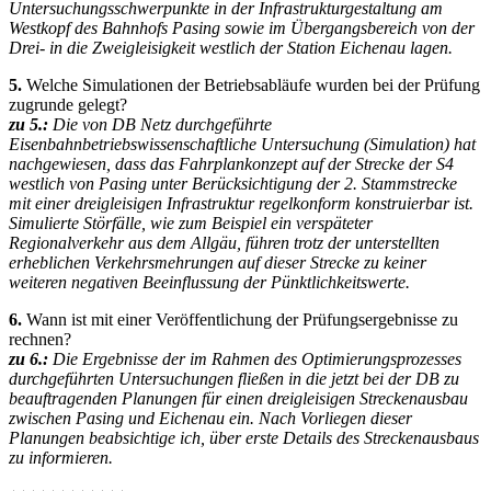
Untersuchungsschwerpunkte in der Infrastrukturgestaltung am
Westkopf des Bahnhofs Pasing sowie im Übergangsbereich von der
Drei- in die Zweigleisigkeit westlich der Station Eichenau lagen.
5.
Welche Simulationen der Betriebsabläufe wurden bei der Prüfung
zugrunde gelegt?
zu 5.:
Die von DB Netz durchgeführte
Eisenbahnbetriebswissenschaftliche Untersuchung (Simulation) hat
nachgewiesen, dass das Fahrplankonzept auf der Strecke der S4
westlich von Pasing unter Berücksichtigung der 2. Stammstrecke
mit einer dreigleisigen Infrastruktur regelkonform konstruierbar ist.
Simulierte Störfälle, wie zum Beispiel ein verspäteter
Regionalverkehr aus dem Allgäu, führen trotz der unterstellten
erheblichen Verkehrsmehrungen auf dieser Strecke zu keiner
weiteren negativen Beeinflussung der Pünktlichkeitswerte.
6.
Wann ist mit einer Veröffentlichung der Prüfungsergebnisse zu
rechnen?
zu 6.:
Die Ergebnisse der im Rahmen des Optimierungsprozesses
durchgeführten Untersuchungen fließen in die jetzt bei der DB zu
beauftragenden Planungen für einen dreigleisigen Streckenausbau
zwischen Pasing und Eichenau ein. Nach Vorliegen dieser
Planungen beabsichtige ich, über erste Details des Streckenausbaus
zu informieren.