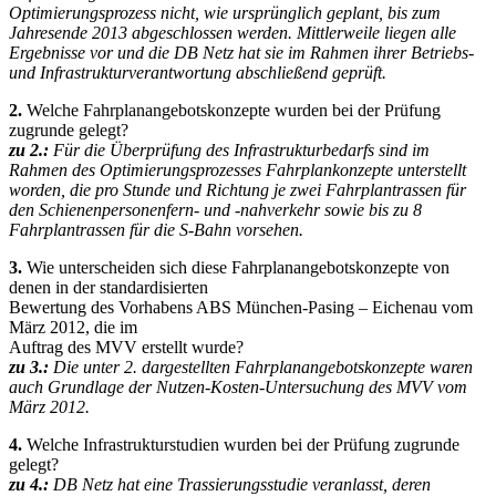
Optimierungsprozess nicht, wie ursprünglich geplant, bis zum
Jahresende 2013 abgeschlossen werden. Mittlerweile liegen alle
Ergebnisse vor und die DB Netz hat sie im Rahmen ihrer Betriebs-
und Infrastrukturverantwortung abschließend geprüft.
2.
Welche Fahrplanangebotskonzepte wurden bei der Prüfung
zugrunde gelegt?
zu 2.:
Für die Überprüfung des Infrastrukturbedarfs sind im
Rahmen des Optimierungsprozesses Fahrplankonzepte unterstellt
worden, die pro Stunde und Richtung je zwei Fahrplantrassen für
den Schienenpersonenfern- und -nahverkehr sowie bis zu 8
Fahrplantrassen für die S-Bahn vorsehen.
3.
Wie unterscheiden sich diese Fahrplanangebotskonzepte von
denen in der standardisierten
Bewertung des Vorhabens ABS München-Pasing – Eichenau vom
März 2012, die im
Auftrag des MVV erstellt wurde?
zu 3.:
Die unter 2. dargestellten Fahrplanangebotskonzepte waren
auch Grundlage der Nutzen-Kosten-Untersuchung des MVV vom
März 2012.
4.
Welche Infrastrukturstudien wurden bei der Prüfung zugrunde
gelegt?
zu 4.:
DB Netz hat eine Trassierungsstudie veranlasst, deren