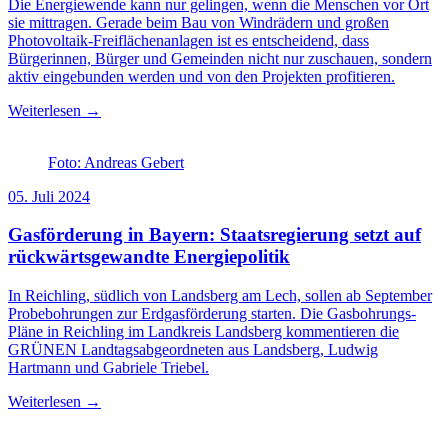
Die Energiewende kann nur gelingen, wenn die Menschen vor Ort
sie mittragen. Gerade beim Bau von Windrädern und großen
Photovoltaik-Freiflächenanlagen ist es entscheidend, dass
Bürgerinnen, Bürger und Gemeinden nicht nur zuschauen, sondern
aktiv eingebunden werden und von den Projekten profitieren.
Weiterlesen →
Foto: Andreas Gebert
05. Juli 2024
Gasförderung in Bayern: Staatsregierung setzt auf
rückwärtsgewandte Energiepolitik
In Reichling, südlich von Landsberg am Lech, sollen ab September
Probebohrungen zur Erdgasförderung starten. Die Gasbohrungs-
Pläne in Reichling im Landkreis Landsberg kommentieren die
GRÜNEN Landtagsabgeordneten aus Landsberg, Ludwig
Hartmann und Gabriele Triebel.
Weiterlesen →