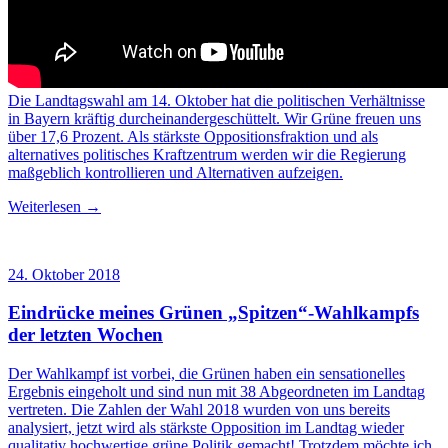
Die Landtagswahl am 14. Oktober hat die politischen Verhältnisse
in Bayern kräftig durcheinandergeschüttelt. Wir Grüne freuen uns
über 17,6 Prozent. Als stärkste Oppositionsfraktion und als
alternatives politisches Kraftzentrum werden wir die Regierung
maßgeblich kontrollieren und Alternativen aufzeigen.
Weiterlesen →
24. Oktober 2018
Eindrücke meines Grünen „Spitzen“-Wahlkampfs
der letzten Wochen
Der Wahlkampf ist vorbei, die Grünen haben ein sensationelles
Ergebnis eingeholt und sind nun mit 38 Abgeordneten im Landtag
vertreten. Die Zahlen der Wahl 2018 wurden von uns bereits
analysiert, jetzt wird als stärkste Opposition im Landtag wieder
qualitativ hochwertige grüne Politik gemacht! Trotzdem möchte ich