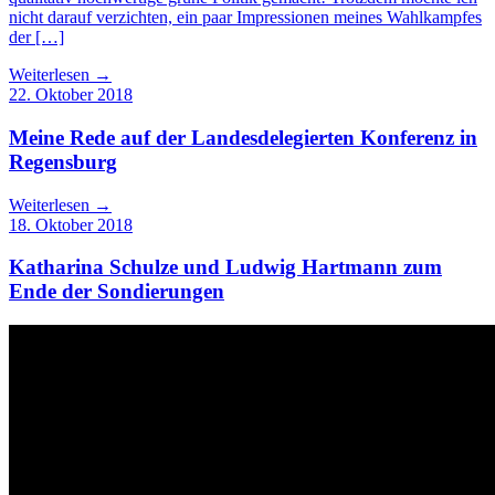
nicht darauf verzichten, ein paar Impressionen meines Wahlkampfes
der […]
Weiterlesen →
22. Oktober 2018
Meine Rede auf der Landesdelegierten Konferenz in
Regensburg
Weiterlesen →
18. Oktober 2018
Katharina Schulze und Ludwig Hartmann zum
Ende der Sondierungen