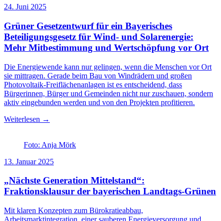
24. Juni 2025
Grüner Gesetzentwurf für ein Bayerisches
Beteiligungsgesetz für Wind- und Solarenergie:
Mehr Mitbestimmung und Wertschöpfung vor Ort
Die Energiewende kann nur gelingen, wenn die Menschen vor Ort
sie mittragen. Gerade beim Bau von Windrädern und großen
Photovoltaik-Freiflächenanlagen ist es entscheidend, dass
Bürgerinnen, Bürger und Gemeinden nicht nur zuschauen, sondern
aktiv eingebunden werden und von den Projekten profitieren.
Weiterlesen →
Foto: Anja Mörk
13. Januar 2025
„Nächste Generation Mittelstand“:
Fraktionsklausur der bayerischen Landtags-Grünen
Mit klaren Konzepten zum Bürokratieabbau,
Arbeitsmarktintegration, einer sauberen Energieversorgung und