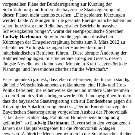
vorgestellten Pläne der Bundesregierung zur Kürzung der
Solarförderung und fordern die bayerische Staatsregierung auf,
diesen Plänen nicht tatenlos zusehen. „Die geplanten Kürzungen
werden fatale Wirkungen für die gesamte Energiebranche haben und
schon kurzfristig eine Reihe bayerischer Betriebe in massive
Schwierigkeiten bringen“, warnt der energiepolitische Sprecher
Ludwig Hartmann
. So würden die geplanten drastischen
Kürzungen der Einspeisevergütung bereits zum 9. März 2012 zu
erheblichen Auftragskürzungen bei Handwerkern und
mittelständischen Betrieben führen. „Diese abrupte Änderung der
Rahmenbedingungen im Erneuerbare-Energien-Gesetz, dessen
jüngste Novelle noch keine zwei Monate in Kraft ist, zerstört jede
Planungs- und Investitionssicherheit für die Wirtschaft.“
Es sei geradezu grotesk, dass eben die Parteien, die für sich ständig
die hohe Wirtschaftskompetenz reklamieren, eine Hüh- und Hott-
Politik betreiben, die reihenweise kleine und mittlere Unternehmen
an den Rand des Ruins bringen werde. Die Landtagsgrünen fordern,
dass die bayerische Staatsregierung sich auf Bundesebene gegen die
Kürzung der Solarförderung einsetzt. „Der im Energiekonzept der
Bayerischen Staatsregierung vorgesehen Ausbau der Photovoltaik
ist bei dieser Kahlschlag-Politik auf Bundesebene hochgradig
gefährdet“, so
Ludwig Hartmann
. Bayern sei in den vergangenen
Jahren das Hauptabsatzgebiet für die Photovoltaik-Anlagen
gewesen. Zahlreiche Menschen würden in der Solarbranche arbeiten